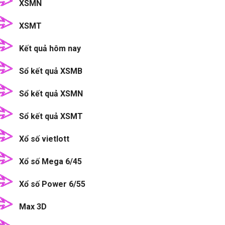
XSMN
XSMT
Kết quả hôm nay
Sổ kết quả XSMB
Sổ kết quả XSMN
Sổ kết quả XSMT
Xổ số vietlott
Xổ số Mega 6/45
Xổ số Power 6/55
Max 3D