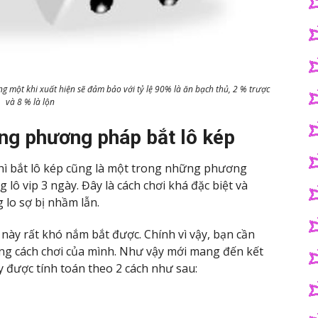
ng một khi xuất hiện sẽ đảm bảo với tỷ lệ 90% là ăn bạch thủ, 2 % trược
và 8 % là lộn
ằng phương pháp bắt lô kép
thì bắt lô kép cũng là một trong những phương
lô vip 3 ngày. Đây là cách chơi khá đặc biệt và
 lo sợ bị nhầm lẫn.
 này rất khó nắm bắt được. Chính vì vậy, bạn cần
rong cách chơi của mình. Như vậy mới mang đến kết
ược tính toán theo 2 cách như sau: