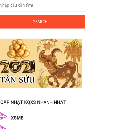
SEARCH
 CẬP NHẬT KQXS NHANH NHẤT
XSMB