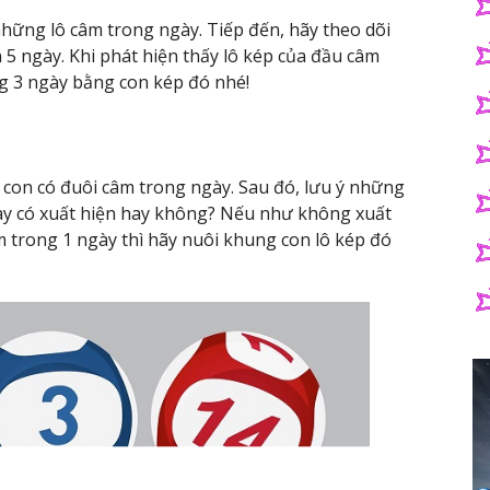
hững lô câm trong ngày. Tiếp đến, hãy theo dõi
 5 ngày. Khi phát hiện thấy lô kép của đầu câm
g 3 ngày bằng con kép đó nhé!
c con có đuôi câm trong ngày. Sau đó, lưu ý những
này có xuất hiện hay không? Nếu như không xuất
 trong 1 ngày thì hãy nuôi khung con lô kép đó