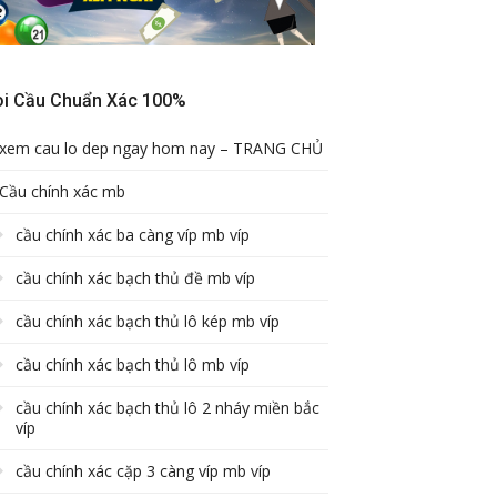
oi Cầu Chuẩn Xác 100%
xem cau lo dep ngay hom nay – TRANG CHỦ
Cầu chính xác mb
cầu chính xác ba càng víp mb víp
cầu chính xác bạch thủ đề mb víp
cầu chính xác bạch thủ lô kép mb víp
cầu chính xác bạch thủ lô mb víp
cầu chính xác bạch thủ lô 2 nháy miền bắc
víp
cầu chính xác cặp 3 càng víp mb víp