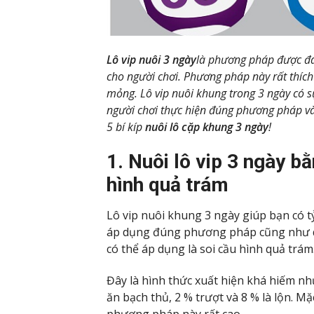
Lô vip nuôi 3 ngày
là phương pháp được đán
cho người chơi. Phương pháp này rất thíc
mỏng. Lô vip nuôi khung trong 3 ngày có sự 
người chơi thực hiện đúng phương pháp và 
5 bí kíp
nuôi lô cặp khung 3 ngày
!
1. Nuôi lô vip 3 ngày b
hình quả trám
Lô vip nuôi khung 3 ngày giúp bạn có t
áp dụng đúng phương pháp cũng như q
có thể áp dụng là soi cầu hình quả trám
Đây là hình thức xuất hiện khá hiếm nh
ăn bạch thủ, 2 % trượt và 8 % là lộn. Mặ
phương pháp này rất cao.