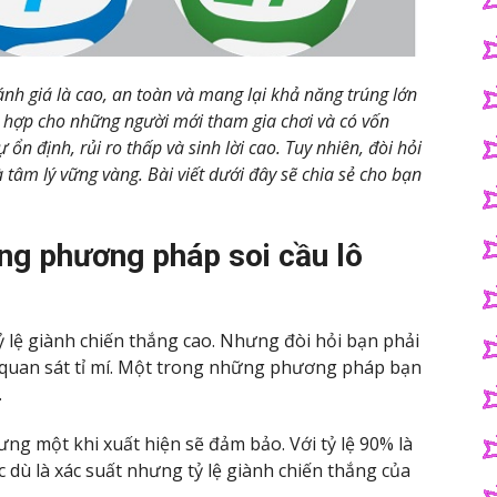
h giá là cao, an toàn và mang lại khả năng trúng lớn
h hợp cho những người mới tham gia chơi và có vốn
ổn định, rủi ro thấp và sinh lời cao. Tuy nhiên, đòi hỏi
tâm lý vững vàng. Bài viết dưới đây sẽ chia sẻ cho bạn
ằng phương pháp soi cầu lô
ỷ lệ giành chiến thắng cao. Nhưng đòi hỏi bạn phải
uan sát tỉ mí. Một trong những phương pháp bạn
.
ưng một khi xuất hiện sẽ đảm bảo. Với tỷ lệ 90% là
c dù là xác suất nhưng tỷ lệ giành chiến thắng của