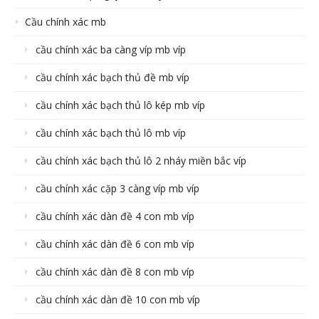
Cầu chính xác mb
cầu chính xác ba càng víp mb víp
cầu chính xác bạch thủ đề mb víp
cầu chính xác bạch thủ lô kép mb víp
cầu chính xác bạch thủ lô mb víp
cầu chính xác bạch thủ lô 2 nháy miền bắc víp
cầu chính xác cặp 3 càng víp mb víp
cầu chính xác dàn đề 4 con mb víp
cầu chính xác dàn đề 6 con mb víp
cầu chính xác dàn đề 8 con mb víp
cầu chính xác dàn đề 10 con mb víp