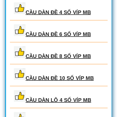
CẦU DÀN ĐỀ 4 SỐ VÍP MB
CẦU DÀN ĐỀ 6 SỐ VÍP MB
CẦU DÀN ĐỀ 8 SỐ VÍP MB
CẦU DÀN ĐỀ 10 SỐ VÍP MB
CẦU DÀN LÔ 4 SỐ VÍP MB