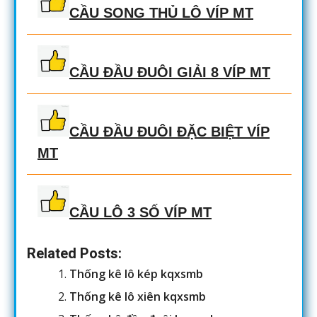
CẦU SONG THỦ LÔ VÍP MT
CẦU ĐẦU ĐUÔI GIẢI 8 VÍP MT
CẦU ĐẦU ĐUÔI ĐẶC BIỆT VÍP
MT
CẦU LÔ 3 SỐ VÍP MT
Related Posts:
Thống kê lô kép kqxsmb
Thống kê lô xiên kqxsmb