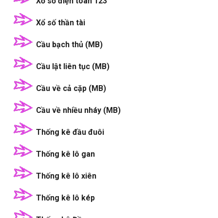
Xổ số điện toán 123
Xổ số thần tài
Cầu bạch thủ (MB)
Cầu lật liên tục (MB)
Cầu về cả cặp (MB)
Cầu về nhiều nháy (MB)
Thống kê đầu đuôi
Thống kê lô gan
Thống kê lô xiên
Thống kê lô kép