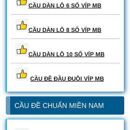
CẦU DÀN LÔ 6 SỐ VÍP MB
CẦU DÀN LÔ 8 SỐ VÍP MB
CẦU DÀN LÔ 10 SỐ VÍP MB
CẦU ĐỀ ĐẦU ĐUÔI VÍP MB
CẦU ĐỀ CHUẨN MIỀN NAM