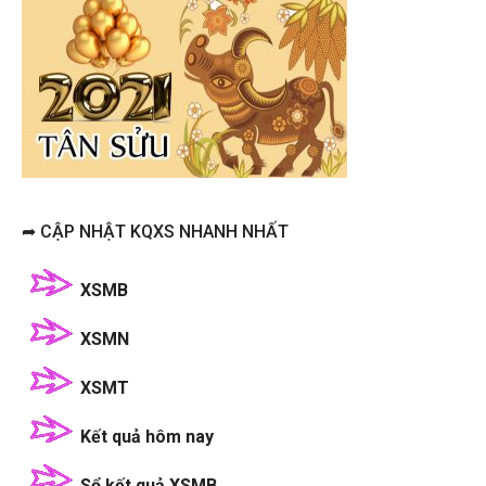
➦ CẬP NHẬT KQXS NHANH NHẤT
XSMB
XSMN
XSMT
Kết quả hôm nay
Sổ kết quả XSMB