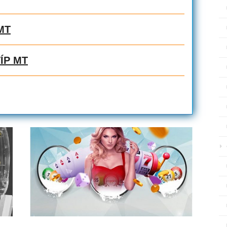
MT
ÍP MT