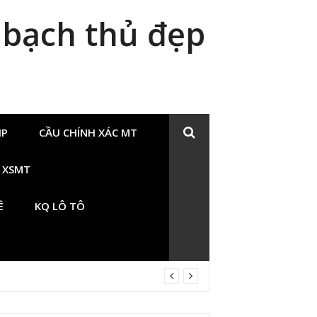
 bạch thủ đẹp
IP
CẦU CHÍNH XÁC MT
XSMT
Ê
KQ LÔ TÔ