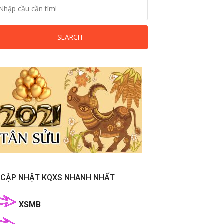
SEARCH
 CẬP NHẬT KQXS NHANH NHẤT
XSMB