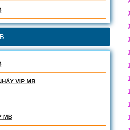
B
B
B
NHÁY VIP MB
P MB