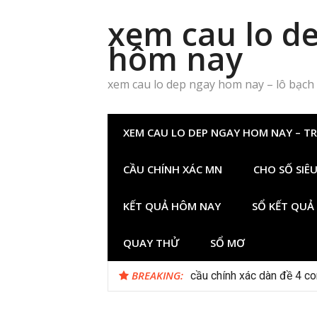
Skip
xem cau lo d
to
content
hôm nay
xem cau lo dep ngay hom nay – lô bạch
XEM CAU LO DEP NGAY HOM NAY – T
CẦU CHÍNH XÁC MN
CHO SỐ SIÊ
KẾT QUẢ HÔM NAY
SỔ KẾT QUẢ
QUAY THỬ
SỔ MƠ
BREAKING:
cầu chính xác dàn đề 4 c