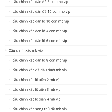
cầu chính xác dàn đề 8 con mb víp
cầu chính xác dàn đề 10 con mb víp
cầu chính xác dàn lô 10 con mb víp
cầu chính xác dàn lô 4 con mb víp
cầu chính xác dàn lô 6 con mb víp
Cầu chính xác mb vip
cầu chính xác dàn lô 8 con mb víp
cầu chính xác đề đầu đuôi mb víp
cầu chính xác lô xiên 2 mb víp
cầu chính xác lô xiên 3 mb víp
cầu chính xác lô xiên 4 mb víp
cầu chính xác song thủ đề mb víp