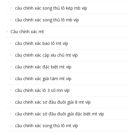
cầu chính xác song thủ lô kép mb víp
cầu chính xác song thủ lô mb víp
Cầu chính xác mt
cầu chính xác bao lô mt víp
cầu chính xác cặp xíu chủ mt víp
cầu chính xác đặc biệt mt víp
cầu chính xác giải tám mt víp
cầu chính xác lô 3 số mn víp
cầu chính xác sớ đầu đuôi giải 8 mt víp
cầu chính xác sớ đầu đuôi giải đặc biệt mt víp
cầu chính xác song thủ lô mt víp