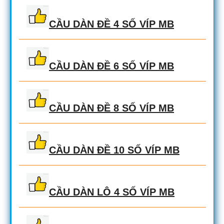
CẦU DÀN ĐỀ 4 SỐ VÍP MB
CẦU DÀN ĐỀ 6 SỐ VÍP MB
CẦU DÀN ĐỀ 8 SỐ VÍP MB
CẦU DÀN ĐỀ 10 SỐ VÍP MB
CẦU DÀN LÔ 4 SỐ VÍP MB