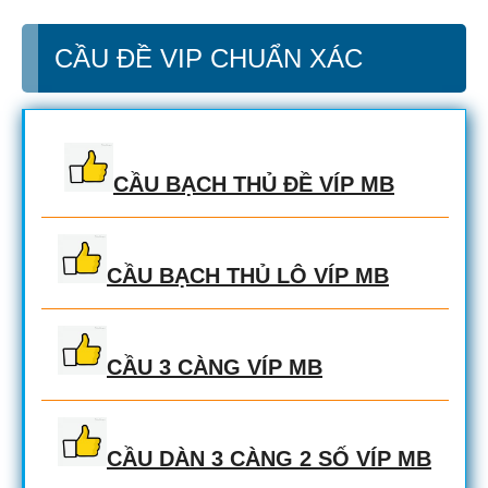
CẦU ĐỀ VIP CHUẨN XÁC
CẦU BẠCH THỦ ĐỀ VÍP MB
CẦU BẠCH THỦ LÔ VÍP MB
CẦU 3 CÀNG VÍP MB
CẦU DÀN 3 CÀNG 2 SỐ VÍP MB