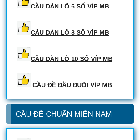
CẦU DÀN LÔ 6 SỐ VÍP MB
CẦU DÀN LÔ 8 SỐ VÍP MB
CẦU DÀN LÔ 10 SỐ VÍP MB
CẦU ĐỀ ĐẦU ĐUÔI VÍP MB
CẦU ĐỀ CHUẨN MIỀN NAM