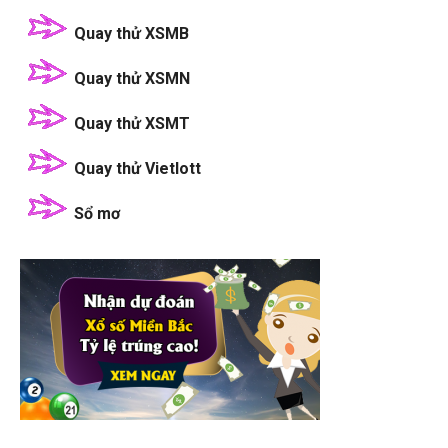
Quay thử XSMB
Quay thử XSMN
Quay thử XSMT
Quay thử Vietlott
Sổ mơ