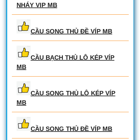
NHÁY VIP MB
CẦU SONG THỦ ĐỀ VÍP MB
CẦU BẠCH THỦ LÔ KÉP VÍP
MB
CẦU SONG THỦ LÔ KÉP VÍP
MB
CẦU SONG THỦ ĐỀ VÍP MB