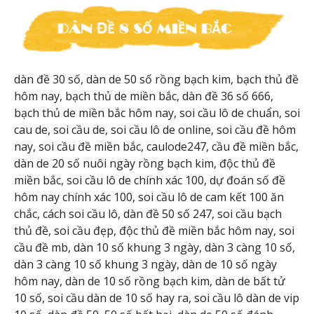
dàn đề 30 số, dàn de 50 số rồng bạch kim, bạch thủ đề
hôm nay, bạch thủ de miền bắc, dàn đề 36 số 666,
bạch thủ de miền bắc hôm nay, soi cầu lô de chuẩn, soi
cau de, soi cầu de, soi cầu lô de online, soi cầu đề hôm
nay, soi cầu đề miền bắc, caulode247, cầu đề miền bắc,
dàn de 20 số nuôi ngày rồng bạch kim, độc thủ đề
miền bắc, soi cầu lô de chính xác 100, dự đoán số đề
hôm nay chính xác 100, soi cầu lô de cam kết 100 ăn
chắc, cách soi cầu lô, dàn đề 50 số 247, soi cầu bạch
thủ đề, soi cầu đẹp, độc thủ đề miền bắc hôm nay, soi
cầu đề mb, dàn 10 số khung 3 ngày, dàn 3 càng 10 số,
dàn 3 càng 10 số khung 3 ngày, dàn de 10 số ngày
hôm nay, dàn de 10 số rồng bạch kim, dàn de bất tử
10 số, soi cầu dàn de 10 số hay ra, soi cầu lô dàn de vip