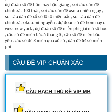
dự đoán số đề hôm nay hậu giang , soi cầu dàn đề
chính xác 100 thái , soi cầu dàn đề xsmb nhiều ngày ,
soi cầu dàn đề xổ số lô tô miền bắc , soi cầu dàn đề
chính xác okutomi-nguyễn , dự đoán số đề hôm nay o
west new york , dự đoán số đề miễn phí giải mã số học
, cầu số đề miền bắc ă tháng 3 , cầu số đề miền bắc
yêu , cầu số đề 3 miền quả xổ số , dàn đề 64 số miễn
phí
CẦU ĐỀ VIP CHUẨN XÁC
CẦU BẠCH THỦ ĐỀ VÍP MB