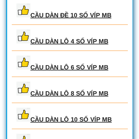
CẦU DÀN ĐỀ 10 SỐ VÍP MB
CẦU DÀN LÔ 4 SỐ VÍP MB
CẦU DÀN LÔ 6 SỐ VÍP MB
CẦU DÀN LÔ 8 SỐ VÍP MB
CẦU DÀN LÔ 10 SỐ VÍP MB