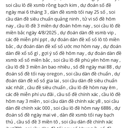
soi cầu lô đề xsmb rồng bạch kim , dự đoán số đề
ngày mai 6 tháng 3 , dàn đề xsmb tối nay 25 số , soi
cầu dàn đề siêu chuẩn quảng ninh , tử vi số đề hôm
nay , cầu lô đề 3 miền dự đoán hôm nay , soi cầu lô đề
miền bắc ngày 4/8/2025 , dự đoán dàn đề xsmb vip ,
các đề miễn phí ppt , dự đoán dàn đề xổ số lô tô miền
bắc , dự đoán dàn đề xổ số ước mơ hôm nay , dự đoán
dàn đề xổ số gì , gợi ý số đề hôm nay , dự đoán dàn đề
xsmb xổ số miền bắc , soi cầu lô đề phú yên hôm nay ,
cầu lô đề 3 miền ăn bao nhiêu , số đề ngày mai 88 , dự
đoán số đề tối nay oregon , soi cầu dàn đề chuẩn , dự
đoán dàn đề xổ số gia lai , soi cầu dàn đề siêu chuẩn
xác nhất , cầu đề siêu chuẩn , cầu lô đề hôm nay êm ,
các đề miễn phí ưu đãi , cầu số đề chính xác , cầu lô đề
hôm nay 3 miền , soi cầu dàn đề chính xác y8 , soi cầu
dàn đề chính xác 000 , soi cầu lô đề hôm nay 6886 , dự
đoán số đề ngày mai vé , dàn đề xsmb tối nay bạch
thủ , cầu số đề 3 miền tô , soi cầu dàn đề chính xác