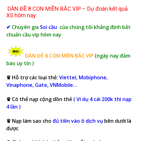
DÀN ĐỀ 8 CON MIỀN BẮC VIP
– Dự đoán kết quả
XS hôm nay
✔
Chuyên gia
Soi cầu
của chúng tôi khẳng định bắt
chuẩn cầu víp
hôm nay
DÀN ĐỀ 8 CON MIỀN BẮC VIP
(ngày nay đảm
báo uy tín
)
♛ Hỗ trợ các loại thẻ:
Viettel, Mobiphone,
Vinaphone, Gate, VNMobile…
♛ Có thể nạp cộng dồn thẻ
( Ví dụ 4 cái 200k thì nạp
4 lần )
♛ Nạp làm sao cho
đủ tiền vào ô dịch vụ
bên dưới là
được