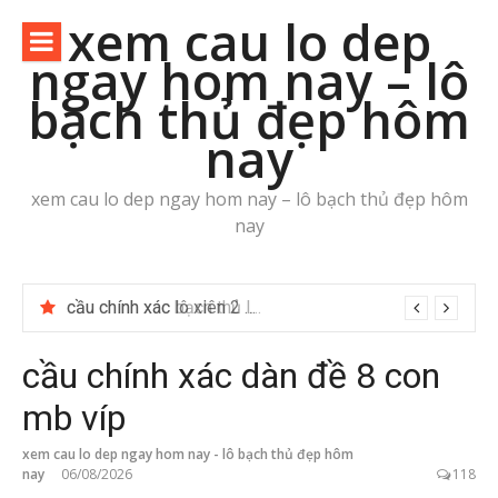
Skip
xem cau lo dep
to
ngay hom nay – lô
content
bạch thủ đẹp hôm
nay
xem cau lo dep ngay hom nay – lô bạch thủ đẹp hôm
nay
cầu chính xác lô xiên 2 mb víp
cầu chính xác dàn đề 8 con
mb víp
xem cau lo dep ngay hom nay - lô bạch thủ đẹp hôm
nay
06/08/2026
118