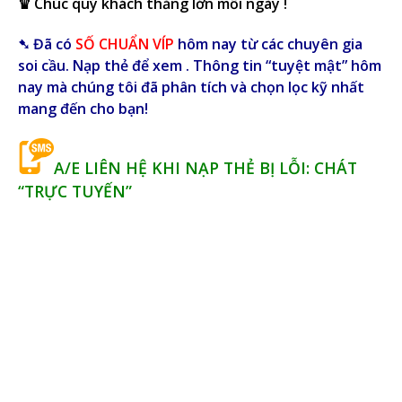
♛ Chúc quý khách thắng lớn mỗi ngày !
➷ Đã có
SỐ CHUẨN VÍP
hôm nay từ các chuyên gia
soi cầu. Nạp thẻ để xem . Thông tin “tuyệt mật” hôm
nay mà chúng tôi đã phân tích và chọn lọc kỹ nhất
mang đến cho bạn!
A/E LIÊN HỆ KHI NẠP THẺ BỊ LỖI: CHÁT
“TRỰC TUYẾN”