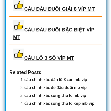
CẦU ĐẦU ĐUÔI GIẢI 8 VÍP MT
CẦU ĐẦU ĐUÔI ĐẶC BIỆT VÍP
MT
CẦU LÔ 3 SỐ VÍP MT
Related Posts:
cầu chính xác dàn lô 8 con mb víp
cầu chính xác đề đầu đuôi mb víp
cầu chính xác song thủ lô mb víp
cầu chính xác song thủ lô kép mb víp