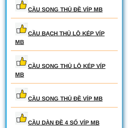
CẦU SONG THỦ ĐỀ VÍP MB
CẦU BẠCH THỦ LÔ KÉP VÍP
MB
CẦU SONG THỦ LÔ KÉP VÍP
MB
CẦU SONG THỦ ĐỀ VÍP MB
CẦU DÀN ĐỀ 4 SỐ VÍP MB