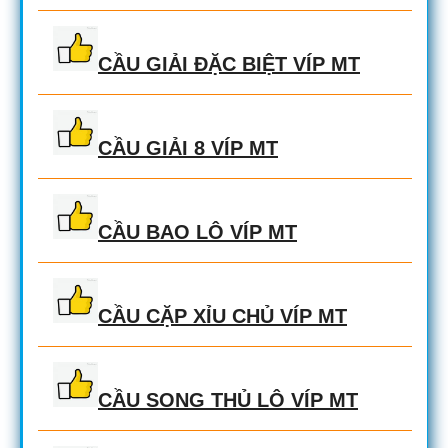
CẦU GIẢI ĐẶC BIỆT VÍP MT
CẦU GIẢI 8 VÍP MT
CẦU BAO LÔ VÍP MT
CẦU CẶP XỈU CHỦ VÍP MT
CẦU SONG THỦ LÔ VÍP MT