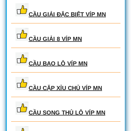
CẦU GIẢI ĐẶC BIỆT VÍP MN
CẦU GIẢI 8 VÍP MN
CẦU BAO LÔ VÍP MN
CẦU CẶP XỈU CHỦ VÍP MN
CẦU SONG THỦ LÔ VÍP MN