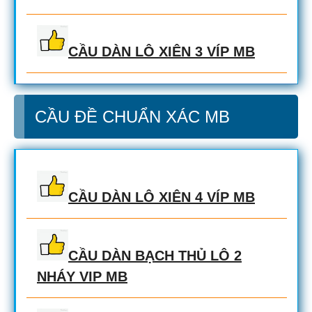
CẦU DÀN LÔ XIÊN 3 VÍP MB
CẦU ĐỀ CHUẨN XÁC MB
CẦU DÀN LÔ XIÊN 4 VÍP MB
CẦU DÀN BẠCH THỦ LÔ 2
NHÁY VIP MB