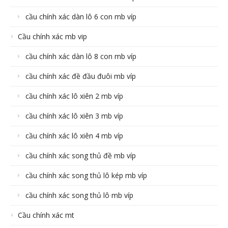
cầu chính xác dàn lô 6 con mb víp
Cầu chính xác mb vip
cầu chính xác dàn lô 8 con mb víp
cầu chính xác đề đầu đuôi mb víp
cầu chính xác lô xiên 2 mb víp
cầu chính xác lô xiên 3 mb víp
cầu chính xác lô xiên 4 mb víp
cầu chính xác song thủ đề mb víp
cầu chính xác song thủ lô kép mb víp
cầu chính xác song thủ lô mb víp
Cầu chính xác mt