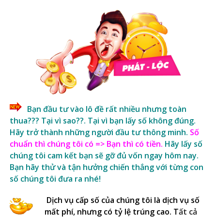
Bạn đầu tư vào lô đề rất nhiều nhưng toàn
thua??? Tại vì sao??. Tại vì bạn lấy số không đúng.
Hãy trở thành những người đầu tư thông minh.
Số
chuẩn thì chúng tôi có => Bạn thì có tiền.
Hãy lấy số
chúng tôi cam kết bạn sẽ gỡ đủ vốn ngay hôm nay.
Bạn hãy thử và tận hưởng chiến thắng với từng con
số chúng tôi đưa ra nhé!
Dịch vụ cấp số của chúng tôi là dịch vụ số
mất phí, nhưng có tỷ lệ trúng cao. T
ất cả