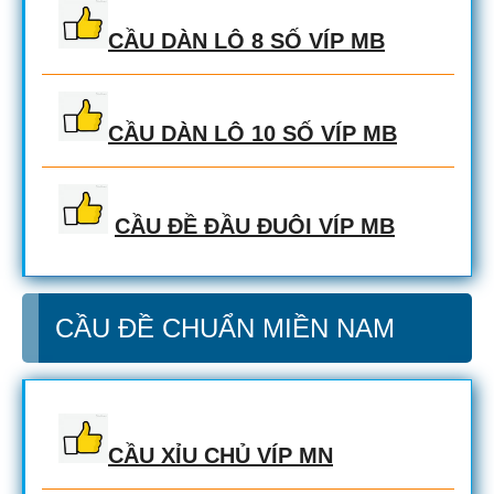
CẦU DÀN LÔ 8 SỐ VÍP MB
CẦU DÀN LÔ 10 SỐ VÍP MB
CẦU ĐỀ ĐẦU ĐUÔI VÍP MB
CẦU ĐỀ CHUẨN MIỀN NAM
CẦU XỈU CHỦ VÍP MN