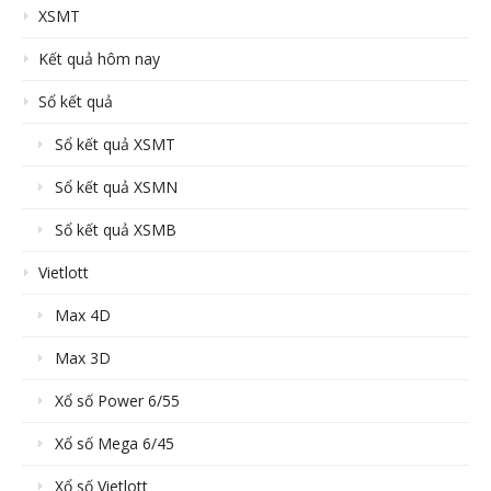
XSMT
Kết quả hôm nay
Sổ kết quả
Sổ kết quả XSMT
Sổ kết quả XSMN
Sổ kết quả XSMB
Vietlott
Max 4D
Max 3D
Xổ số Power 6/55
Xổ số Mega 6/45
Xổ số Vietlott