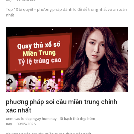
Top 10 bí quyết – phương pháp đánh lô đề dễ trúng nhất và an toàn
nhất
phương pháp soi cầu miền trung chính
xác nhất
xem cau lo dep ngay hom nay - lô bạch thủ đẹp hôm
nay
09/05/2026