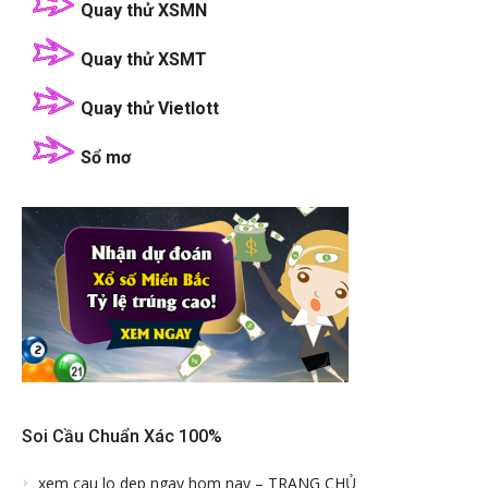
Quay thử XSMN
Quay thử XSMT
Quay thử Vietlott
Sổ mơ
Soi Cầu Chuẩn Xác 100%
xem cau lo dep ngay hom nay – TRANG CHỦ