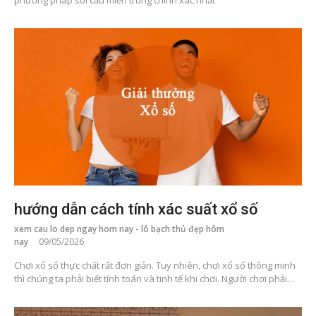
phương pháp soi cầu miền trung chính xác nhất
hướng dẫn cách tính xác suất xổ số
xem cau lo dep ngay hom nay - lô bạch thủ đẹp hôm
nay
09/05/2026
Chơi xổ số thực chất rất đơn giản. Tuy nhiên, chơi xổ số thông minh
thì chúng ta phải biết tính toán và tinh tế khi chơi. Người chơi phải…