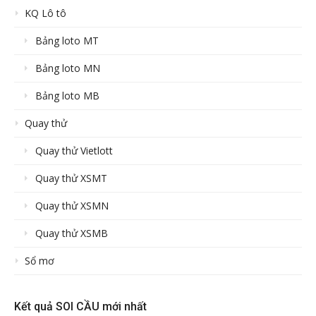
KQ Lô tô
Bảng loto MT
Bảng loto MN
Bảng loto MB
Quay thử
Quay thử Vietlott
Quay thử XSMT
Quay thử XSMN
Quay thử XSMB
Sổ mơ
Kết quả SOI CẦU mới nhất