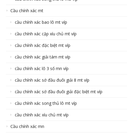
Cầu chính xác mt
cầu chính xác bao lô mt víp
cầu chính xác cặp xíu chủ mt víp
cầu chính xác đặc biệt mt víp
cầu chính xác giải tám mt víp
cầu chính xác lô 3 số mn víp
cầu chính xác sớ đầu đuôi giải 8 mt víp
cầu chính xác sớ đầu đuôi giải đặc biệt mt víp
cầu chính xác song thủ lô mt víp
cầu chính xác xíu chủ mt víp
Cầu chính xác mn