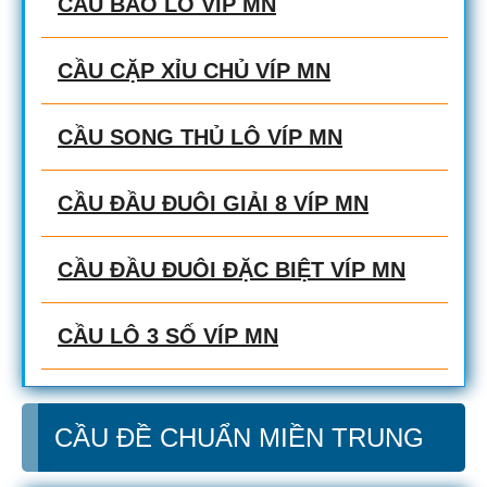
CẦU BAO LÔ VÍP MN
CẦU CẶP XỈU CHỦ VÍP MN
CẦU SONG THỦ LÔ VÍP MN
CẦU ĐẦU ĐUÔI GIẢI 8 VÍP MN
CẦU ĐẦU ĐUÔI ĐẶC BIỆT VÍP MN
CẦU LÔ 3 SỐ VÍP MN
CẦU ĐỀ CHUẨN MIỀN TRUNG