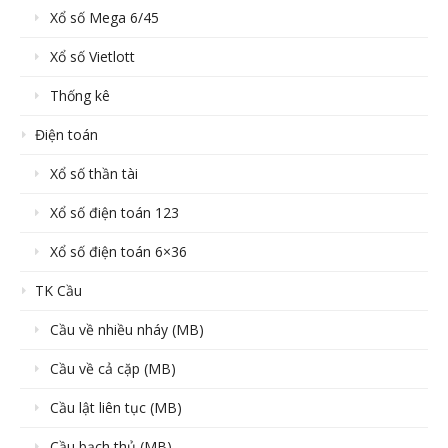
Xổ số Mega 6/45
Xổ số Vietlott
Thống kê
Điện toán
Xổ số thần tài
Xổ số điện toán 123
Xổ số điện toán 6×36
TK Cầu
Cầu về nhiều nháy (MB)
Cầu về cả cặp (MB)
Cầu lật liên tục (MB)
Cầu bạch thủ (MB)