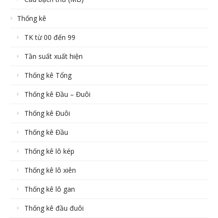
Thống kê
TK từ 00 đến 99
Tần suất xuất hiện
Thống kê Tổng
Thống kê Đầu – Đuôi
Thống kê Đuôi
Thống kê Đầu
Thống kê lô kép
Thống kê lô xiên
Thống kê lô gan
Thống kê đầu đuôi