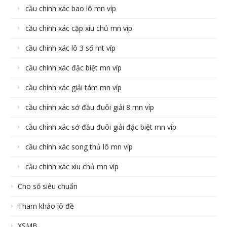
cầu chính xác bao lô mn víp
cầu chính xác cặp xíu chủ mn víp
cầu chính xác lô 3 số mt víp
cầu chính xác đặc biệt mn víp
cầu chính xác giải tám mn víp
cầu chính xác sớ đầu đuôi giải 8 mn víp
cầu chính xác sớ đầu đuôi giải đặc biệt mn víp
cầu chính xác song thủ lô mn víp
cầu chính xác xíu chủ mn víp
Cho số siêu chuẩn
Tham khảo lô đề
XSMB