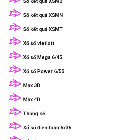
Sổ kết quả XSMB
Sổ kết quả XSMN
Sổ kết quả XSMT
Xổ số vietlott
Xổ số Mega 6/45
Xổ số Power 6/55
Max 3D
Max 4D
Thống kê
Xổ số điện toán 6x36