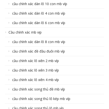
cầu chính xác dàn lô 10 con mb víp
cầu chính xác dàn lô 4 con mb víp
cầu chính xác dàn lô 6 con mb víp
Cầu chính xác mb vip
cầu chính xác dàn lô 8 con mb víp
cầu chính xác đề đầu đuôi mb víp
cầu chính xác lô xiên 2 mb víp
cầu chính xác lô xiên 3 mb víp
cầu chính xác lô xiên 4 mb víp
cầu chính xác song thủ đề mb víp
cầu chính xác song thủ lô kép mb víp
cầu chính xác song thủ lô mb víp