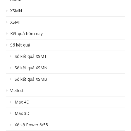
XSMN
XSMT
Kết quả hôm nay
Sổ kết quả
Sổ kết quả XSMT
Sổ kết quả XSMN
Sổ kết quả XSMB
Vietlott
Max 4D
Max 3D
Xổ số Power 6/55