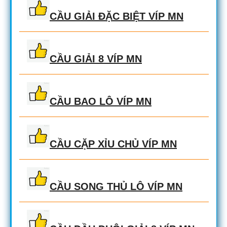
CẦU GIẢI ĐẶC BIỆT VÍP MN
CẦU GIẢI 8 VÍP MN
CẦU BAO LÔ VÍP MN
CẦU CẶP XỈU CHỦ VÍP MN
CẦU SONG THỦ LÔ VÍP MN