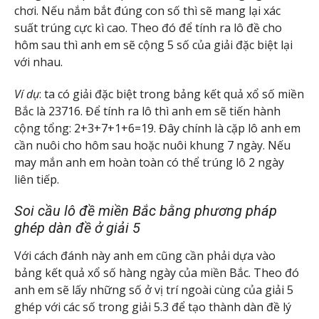
chơi. Nếu nắm bắt đúng con số thì sẽ mang lại xác
suất trúng cực kì cao. Theo đó để tính ra lô đề cho
hôm sau thì anh em sẽ cộng 5 số của giải đặc biệt lại
với nhau.
Ví dụ
: ta có giải đặc biệt trong bảng kết quả xổ số miền
Bắc là 23716. Để tính ra lô thì anh em sẽ tiến hành
cộng tổng: 2+3+7+1+6=19. Đây chính là cặp lô anh em
cần nuôi cho hôm sau hoặc nuôi khung 7 ngày. Nếu
may mắn anh em hoàn toàn có thể trúng lô 2 ngày
liên tiếp.
Soi cầu lô đề miền Bắc bằng phương pháp
ghép dàn đề ở giải 5
Với cách đánh này anh em cũng cần phải dựa vào
bảng kết quả xổ số hàng ngày của miền Bắc. Theo đó
anh em sẽ lấy những số ở vị trí ngoài cùng của giải 5
ghép với các số trong giải 5.3 để tạo thành dàn đề lý