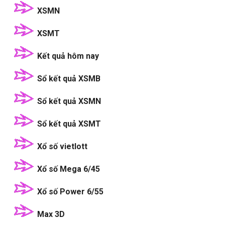
XSMN
XSMT
Kết quả hôm nay
Sổ kết quả XSMB
Sổ kết quả XSMN
Sổ kết quả XSMT
Xổ số vietlott
Xổ số Mega 6/45
Xổ số Power 6/55
Max 3D