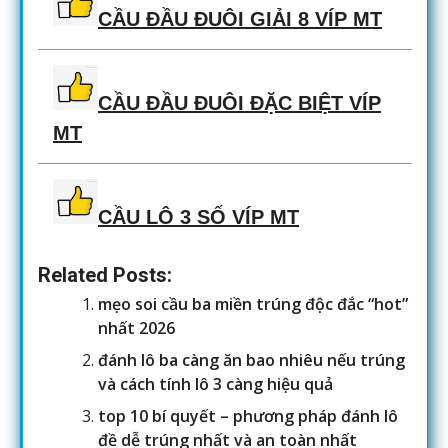
CẦU ĐẦU ĐUÔI GIẢI 8 VÍP MT
CẦU ĐẦU ĐUÔI ĐẶC BIỆT VÍP
MT
CẦU LÔ 3 SỐ VÍP MT
Related Posts:
mẹo soi cầu ba miền trúng độc đắc “hot”
nhất 2026
đánh lô ba càng ăn bao nhiêu nếu trúng
và cách tính lô 3 càng hiệu quả
top 10 bí quyết – phương pháp đánh lô
đề dễ trúng nhất và an toàn nhất