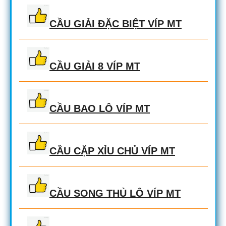
CẦU GIẢI ĐẶC BIỆT VÍP MT
CẦU GIẢI 8 VÍP MT
CẦU BAO LÔ VÍP MT
CẦU CẶP XỈU CHỦ VÍP MT
CẦU SONG THỦ LÔ VÍP MT