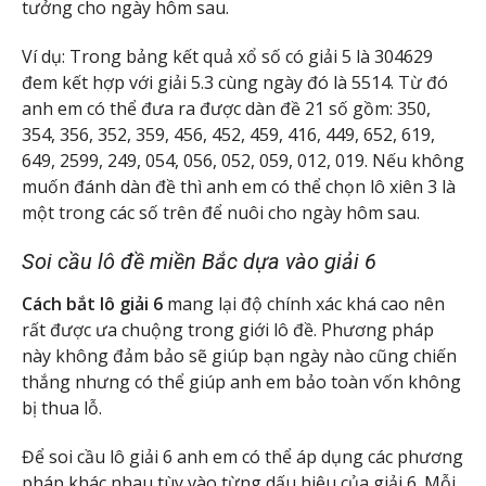
tưởng cho ngày hôm sau.
Ví dụ: Trong bảng kết quả xổ số có giải 5 là 304629
đem kết hợp với giải 5.3 cùng ngày đó là 5514. Từ đó
anh em có thể đưa ra được dàn đề 21 số gồm: 350,
354, 356, 352, 359, 456, 452, 459, 416, 449, 652, 619,
649, 2599, 249, 054, 056, 052, 059, 012, 019. Nếu không
muốn đánh dàn đề thì anh em có thể chọn lô xiên 3 là
một trong các số trên để nuôi cho ngày hôm sau.
Soi cầu lô đề miền Bắc dựa vào giải 6
Cách bắt lô giải 6
mang lại độ chính xác khá cao nên
rất được ưa chuộng trong giới lô đề. Phương pháp
này không đảm bảo sẽ giúp bạn ngày nào cũng chiến
thắng nhưng có thể giúp anh em bảo toàn vốn không
bị thua lỗ.
Để soi cầu lô giải 6 anh em có thể áp dụng các phương
pháp khác nhau tùy vào từng dấu hiệu của giải 6. Mỗi