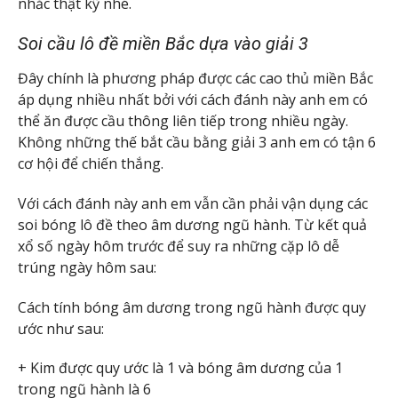
nhắc thật kỹ nhé.
Soi cầu lô đề miền Bắc dựa vào giải 3
Đây chính là phương pháp được các cao thủ miền Bắc
áp dụng nhiều nhất bởi với cách đánh này anh em có
thể ăn được cầu thông liên tiếp trong nhiều ngày.
Không những thế bắt cầu bằng giải 3 anh em có tận 6
cơ hội để chiến thắng.
Với cách đánh này anh em vẫn cần phải vận dụng các
soi bóng lô đề theo âm dương ngũ hành. Từ kết quả
xổ số ngày hôm trước để suy ra những cặp lô dễ
trúng ngày hôm sau:
Cách tính bóng âm dương trong ngũ hành được quy
ước như sau:
+ Kim được quy ước là 1 và bóng âm dương của 1
trong ngũ hành là 6