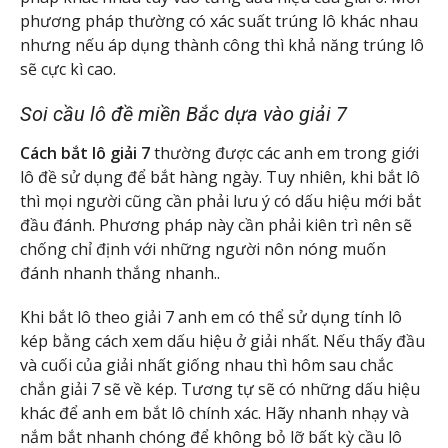
phương pháp thường có xác suất trúng lô khác nhau
nhưng nếu áp dụng thành công thì khả năng trúng lô
sẽ cực kì cao.
Soi cầu lô đề miền Bắc dựa vào giải 7
Cách bắt lô giải 7
thường được các anh em trong giới
lô đề sử dụng để bắt hàng ngày. Tuy nhiên, khi bắt lô
thì mọi người cũng cần phải lưu ý có dấu hiệu mới bắt
đầu đánh. Phương pháp này cần phải kiên trì nên sẽ
chống chỉ định với những người nôn nóng muốn
đánh nhanh thắng nhanh..
Khi bắt lô theo giải 7 anh em có thể sử dụng tính lô
kép bằng cách xem dấu hiệu ở giải nhất. Nếu thấy đầu
và cuối của giải nhất giống nhau thì hôm sau chắc
chắn giải 7 sẽ về kép. Tương tự sẽ có những dấu hiệu
khác để anh em bắt lô chính xác. Hãy nhanh nhạy và
nắm bắt nhanh chóng để không bỏ lỡ bất kỳ cầu lô