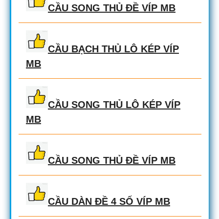
CẦU SONG THỦ ĐỀ VÍP MB
CẦU BẠCH THỦ LÔ KÉP VÍP
MB
CẦU SONG THỦ LÔ KÉP VÍP
MB
CẦU SONG THỦ ĐỀ VÍP MB
CẦU DÀN ĐỀ 4 SỐ VÍP MB