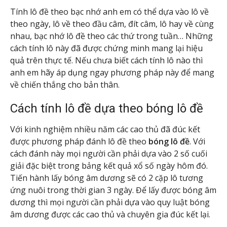
Tính lô đề theo bạc nhớ anh em có thể dựa vào lô về
theo ngày, lô về theo đầu câm, đít câm, lô hay về cùng
nhau, bạc nhớ lô đề theo các thứ trong tuần… Những
cách tính lô này đã được chứng minh mang lại hiệu
quả trên thực tế. Nếu chưa biết cách tính lô nào thì
anh em hãy áp dụng ngay phương pháp này để mang
về chiến thắng cho bản thân.
Cách tính lô đề dựa theo bóng lô đề
Với kinh nghiệm nhiều năm các cao thủ đã đúc kết
được phương pháp đánh lô đề theo
bóng lô đề
. Với
cách đánh này mọi người cần phải dựa vào 2 số cuối
giải đặc biệt trong bảng kết quả xổ số ngày hôm đó.
Tiến hành lấy bóng âm dương sẽ có 2 cặp lô tương
ứng nuôi trong thời gian 3 ngày. Để lấy được bóng âm
dương thì mọi người cần phải dựa vào quy luật bóng
âm dương được các cao thủ và chuyên gia đúc kết lại.