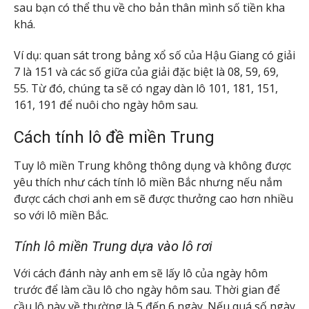
sau bạn có thể thu về cho bản thân mình số tiền kha
khá.
Ví dụ: quan sát trong bảng xổ số của Hậu Giang có giải
7 là 151 và các số giữa của giải đặc biệt là 08, 59, 69,
55. Từ đó, chúng ta sẽ có ngay dàn lô 101, 181, 151,
161, 191 để nuôi cho ngày hôm sau.
Cách tính lô đề miền Trung
Tuy lô miền Trung không thông dụng và không được
yêu thích như cách tính lô miền Bắc nhưng nếu nắm
được cách chơi anh em sẽ được thưởng cao hơn nhiều
so với lô miền Bắc.
Tính lô miền Trung dựa vào lô rơi
Với cách đánh này anh em sẽ lấy lô của ngày hôm
trước để làm cầu lô cho ngày hôm sau. Thời gian để
cầu lô này về thường là 5 đến 6 ngày. Nếu quá số ngày