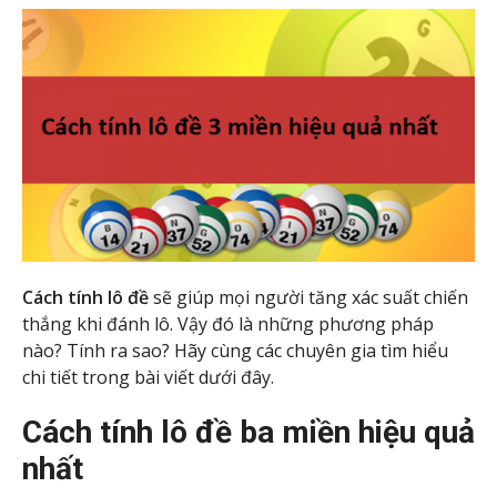
Cách tính lô đề
sẽ giúp mọi người tăng xác suất chiến
thắng khi đánh lô. Vậy đó là những phương pháp
nào? Tính ra sao? Hãy cùng các chuyên gia tìm hiểu
chi tiết trong bài viết dưới đây.
Cách tính lô đề ba miền hiệu quả
nhất