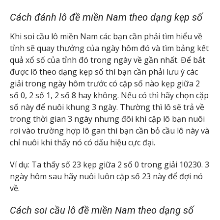
Cách đánh lô đề miền Nam theo dạng kẹp số
Khi soi cầu lô miền Nam các bạn cần phải tìm hiểu về
tỉnh sẽ quay thưởng của ngày hôm đó và tìm bảng kết
quả xổ số của tỉnh đó trong ngày về gần nhất. Để bắt
được lô theo dạng kẹp số thì bạn cần phải lưu ý các
giải trong ngày hôm trước có cặp số nào kẹp giữa 2
số 0, 2 số 1, 2 số 8 hay không. Nếu có thì hãy chọn cặp
số này để nuôi khung 3 ngày. Thường thì lô sẽ trả về
trong thời gian 3 ngày nhưng đôi khi cặp lô bạn nuôi
rơi vào trường hợp lô gan thì bạn cần bỏ cầu lô này và
chỉ nuôi khi thấy nó có dấu hiệu cực đại.
Ví dụ: Ta thấy số 23 kẹp giữa 2 số 0 trong giải 10230. 3
ngày hôm sau hãy nuôi luôn cặp số 23 này để đợi nó
về.
Cách soi cầu lô đề miền Nam theo dạng số