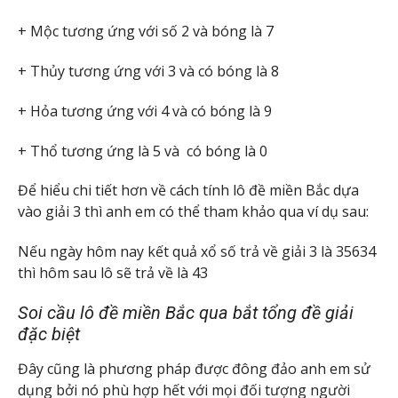
+ Mộc tương ứng với số 2 và bóng là 7
+ Thủy tương ứng với 3 và có bóng là 8
+ Hỏa tương ứng với 4 và có bóng là 9
+ Thổ tương ứng là 5 và có bóng là 0
Để hiểu chi tiết hơn về cách tính lô đề miền Bắc dựa
vào giải 3 thì anh em có thể tham khảo qua ví dụ sau:
Nếu ngày hôm nay kết quả xổ số trả về giải 3 là 35634
thì hôm sau lô sẽ trả về là 43
Soi cầu lô đề miền Bắc qua bắt tổng đề giải
đặc biệt
Đây cũng là phương pháp được đông đảo anh em sử
dụng bởi nó phù hợp hết với mọi đối tượng người