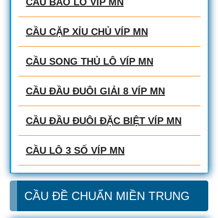
CẦU BAO LÔ VÍP MN
CẦU CẶP XỈU CHỦ VÍP MN
CẦU SONG THỦ LÔ VÍP MN
CẦU ĐẦU ĐUÔI GIẢI 8 VÍP MN
CẦU ĐẦU ĐUÔI ĐẶC BIỆT VÍP MN
CẦU LÔ 3 SỐ VÍP MN
CẦU ĐỀ CHUẨN MIỀN TRUNG