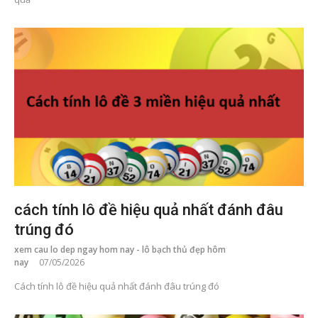
cách tính lô đề hiệu quả nhất đánh đâu
trúng đó
xem cau lo dep ngay hom nay - lô bạch thủ đẹp hôm
nay
07/05/2026
Cách tính lô đề hiệu quả nhất đánh đâu trúng đó