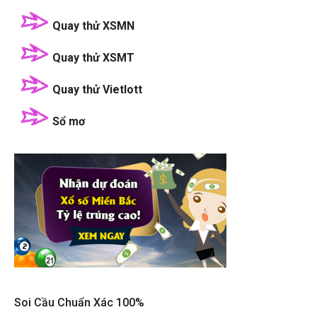
Quay thử XSMN
Quay thử XSMT
Quay thử Vietlott
Sổ mơ
Soi Cầu Chuẩn Xác 100%