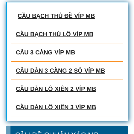
CẦU BẠCH THỦ ĐỀ VÍP MB
CẦU BẠCH THỦ LÔ VÍP MB
CẦU 3 CÀNG VÍP MB
CẦU DÀN 3 CÀNG 2 SỐ VÍP MB
CẦU DÀN LÔ XIÊN 2 VÍP MB
CẦU DÀN LÔ XIÊN 3 VÍP MB