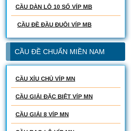
CẦU DÀN LÔ 10 SỐ VÍP MB
CẦU ĐỀ ĐẦU ĐUÔI VÍP MB
CẦU ĐỀ CHUẨN MIỀN NAM
CẦU XỈU CHỦ VÍP MN
CẦU GIẢI ĐẶC BIỆT VÍP MN
CẦU GIẢI 8 VÍP MN