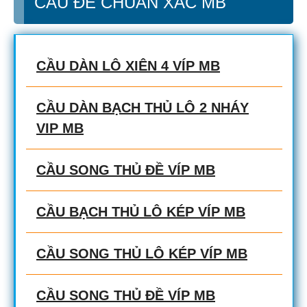
CẦU ĐỀ CHUẨN XÁC MB
CẦU DÀN LÔ XIÊN 4 VÍP MB
CẦU DÀN BẠCH THỦ LÔ 2 NHÁY
VIP MB
CẦU SONG THỦ ĐỀ VÍP MB
CẦU BẠCH THỦ LÔ KÉP VÍP MB
CẦU SONG THỦ LÔ KÉP VÍP MB
CẦU SONG THỦ ĐỀ VÍP MB