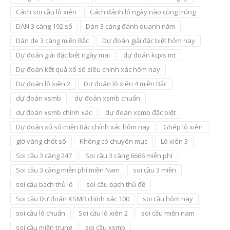
Cách soi cầu lô xiên
Cách đánh lô ngày nào cũng trúng
DÀN 3 càng 192 số
Dàn 3 càng đánh quanh năm
Dàn de 3 càng miền Bắc
Dự đoán giải đặc biệt hôm nay
Dự đoán giải đặc biệt ngày mai
dự đoán kqxs mt
Dự đoán kết quả xổ số siêu chính xác hôm nay
Dự đoán lô xiên 2
Dự đoán lô xiên 4 miền Bắc
dự đoán xsmb
dự đoán xsmb chuẩn
dự đoán xsmb chính xác
dự đoán xsmb đặc biệt
Dự đoán xổ số miền Bắc chính xác hôm nay
Ghép lô xiên
giờ vàng chốt số
Không có chuyên mục
Lô xiên 3
Soi cầu 3 càng 247
Soi cầu 3 càng 6666 miễn phí
Soi cầu 3 càng miễn phí miền Nam
soi cầu 3 miền
soi cầu bạch thủ lô
soi cầu bạch thủ đề
Soi cầu Dự đoán XSMB chính xác 100
soi cầu hôm nay
soi cầu lô chuẩn
Soi cầu lô xiên 2
soi cầu miền nam
soi cầu miền trung
soi cầu xsmb