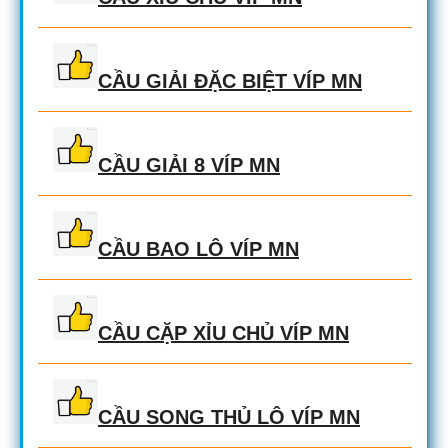
CẦU GIẢI ĐẶC BIỆT VÍP MN
CẦU GIẢI 8 VÍP MN
CẦU BAO LÔ VÍP MN
CẦU CẶP XỈU CHỦ VÍP MN
CẦU SONG THỦ LÔ VÍP MN