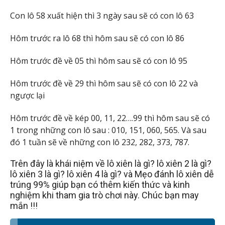
Con lô 58 xuất hiện thì 3 ngày sau sẽ có con lô 63
Hôm trước ra lô 68 thì hôm sau sẽ có con lô 86
Hôm trước đề về 05 thì hôm sau sẽ có con lô 95
Hôm trước đề về 29 thì hôm sau sẽ có con lô 22 và
ngược lại
Hôm trước đề về kép 00, 11, 22….99 thì hôm sau sẽ có
1 trong những con lô sau : 010, 151, 060, 565. Và sau
đó 1 tuần sẽ về những con lô 232, 282, 373, 787.
Trên đây là khái niệm về lô xiên là gì? lô xiên 2 là gì?
lô xiên 3 là gì? lô xiên 4 là gì? và Mẹo đánh lô xiên dễ
trúng 99% giúp bạn có thêm kiến thức và kinh
nghiệm khi tham gia trò chơi này. Chúc bạn may
mắn !!!