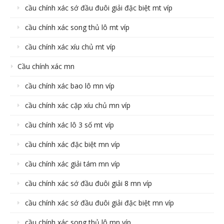
cầu chính xác sớ đầu đuôi giải đặc biệt mt víp
cầu chính xác song thủ lô mt víp
cầu chính xác xíu chủ mt víp
Cầu chính xác mn
cầu chính xác bao lô mn víp
cầu chính xác cặp xíu chủ mn víp
cầu chính xác lô 3 số mt víp
cầu chính xác đặc biệt mn víp
cầu chính xác giải tám mn víp
cầu chính xác sớ đầu đuôi giải 8 mn víp
cầu chính xác sớ đầu đuôi giải đặc biệt mn víp
cầu chính xác song thủ lô mn víp