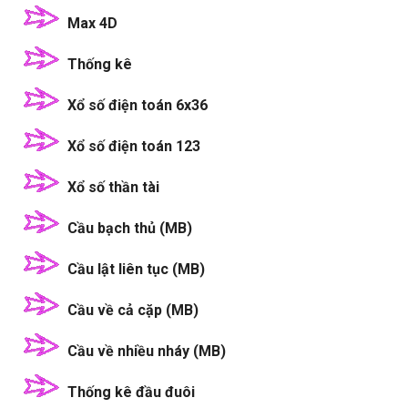
Max 4D
Thống kê
Xổ số điện toán 6x36
Xổ số điện toán 123
Xổ số thần tài
Cầu bạch thủ (MB)
Cầu lật liên tục (MB)
Cầu về cả cặp (MB)
Cầu về nhiều nháy (MB)
Thống kê đầu đuôi