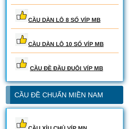
CẦU DÀN LÔ 8 SỐ VÍP MB
CẦU DÀN LÔ 10 SỐ VÍP MB
CẦU ĐỀ ĐẦU ĐUÔI VÍP MB
CẦU ĐỀ CHUẨN MIỀN NAM
CẦU XỈU CHỦ VÍP MN