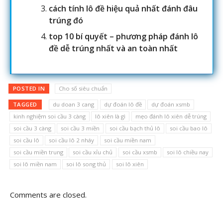
cách tính lô đề hiệu quả nhất đánh đâu
trúng đó
top 10 bí quyết – phương pháp đánh lô
đề dễ trúng nhất và an toàn nhất
POSTED IN
Cho số siêu chuẩn
TAGGED
du doan 3 cang
dự đoán lô đề
dự đoán xsmb
kinh nghiệm soi cầu 3 càng
lô xiên là gì
mẹo đánh lô xiên dễ trúng
soi cầu 3 càng
soi cầu 3 miền
soi cầu bạch thủ lô
soi cầu bao lô
soi cầu lô
soi cầu lô 2 nháy
soi cầu miền nam
soi cầu miền trung
soi cầu xỉu chủ
soi cầu xsmb
soi lô chiều nay
soi lô miền nam
soi lô song thủ
soi lô xiên
Comments are closed.