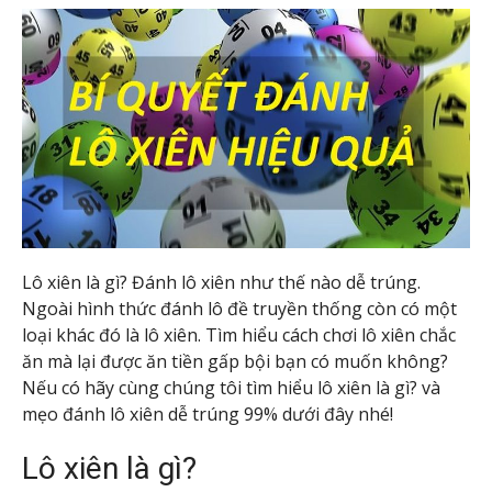
Lô xiên là gì? Đánh lô xiên như thế nào dễ trúng.
Ngoài hình thức đánh lô đề truyền thống còn có một
loại khác đó là lô xiên. Tìm hiểu cách chơi lô xiên chắc
ăn mà lại được ăn tiền gấp bội bạn có muốn không?
Nếu có hãy cùng chúng tôi tìm hiểu lô xiên là gì? và
mẹo đánh lô xiên dễ trúng 99% dưới đây nhé!
Lô xiên là gì?