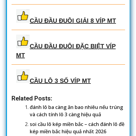
CẦU ĐẦU ĐUÔI GIẢI 8 VÍP MT
CẦU ĐẦU ĐUÔI ĐẶC BIỆT VÍP
MT
CẦU LÔ 3 SỐ VÍP MT
Related Posts:
đánh lô ba càng ăn bao nhiêu nếu trúng
và cách tính lô 3 càng hiệu quả
soi cầu lô kép miền bắc – cách đánh lô đề
kép miền bắc hiệu quả nhất 2026