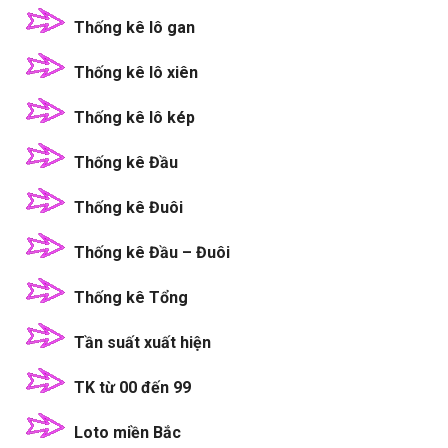
Thống kê lô gan
Thống kê lô xiên
Thống kê lô kép
Thống kê Đầu
Thống kê Đuôi
Thống kê Đầu – Đuôi
Thống kê Tổng
Tần suất xuất hiện
TK từ 00 đến 99
Loto miền Bắc