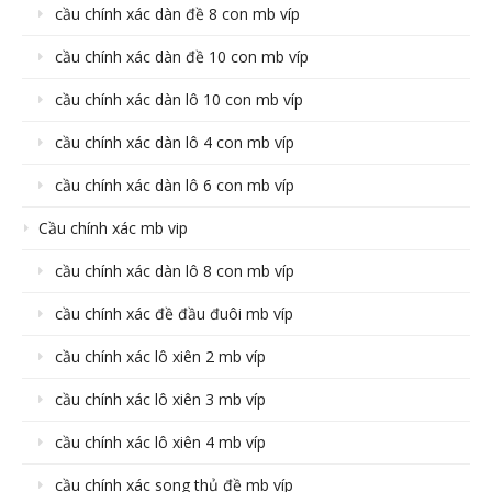
cầu chính xác dàn đề 8 con mb víp
cầu chính xác dàn đề 10 con mb víp
cầu chính xác dàn lô 10 con mb víp
cầu chính xác dàn lô 4 con mb víp
cầu chính xác dàn lô 6 con mb víp
Cầu chính xác mb vip
cầu chính xác dàn lô 8 con mb víp
cầu chính xác đề đầu đuôi mb víp
cầu chính xác lô xiên 2 mb víp
cầu chính xác lô xiên 3 mb víp
cầu chính xác lô xiên 4 mb víp
cầu chính xác song thủ đề mb víp