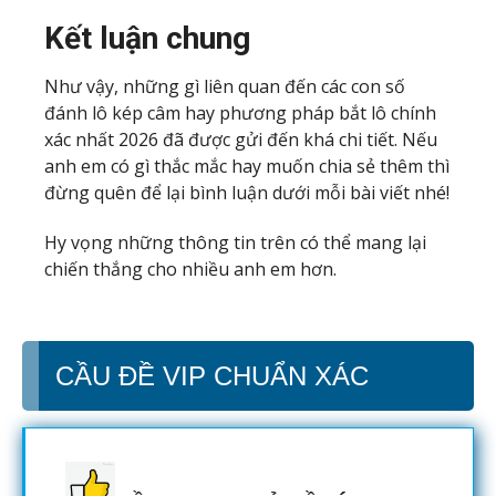
Kết luận chung
Như vậy, những gì liên quan đến các con số
đánh lô kép câm hay phương pháp bắt lô chính
xác nhất 2026 đã được gửi đến khá chi tiết. Nếu
anh em có gì thắc mắc hay muốn chia sẻ thêm thì
đừng quên để lại bình luận dưới mỗi bài viết nhé!
Hy vọng những thông tin trên có thể mang lại
chiến thắng cho nhiều anh em hơn.
CẦU ĐỀ VIP CHUẨN XÁC