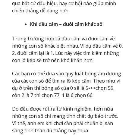
qua bất cứ dấu hiệu, hay cơ hội nào giúp mình
chiến thắng dễ dàng hơn.
Khi đầu câm – đuôi câm khác số
Trong trường hợp cả đầu câm và đuôi câm về
những con số khác biệt nhau. Ví dụ đầu câm về 0,
2, đuôi câm lại là 1. Lúc này việc tìm kiếm những
con lô kép sẽ trở nên khó khăn hơn.
Các bạn có thể dựa vào quy luật bóng âm dương
của các con số để tìm ra lô kép câm. Theo như ví
dụ ở trên thì bóng số của 0 sẽ là 5->>chọn 55,
còn 2 là 7 thì chọn 77, 1 là 6 chọn 66.
Do đều được rút ra từ kinh nghiệm, hơn nữa
những con số chỉ mang tính chất dự báo trước.
Vì thế, anh em khi chơi cần phải chuẩn bị sẵn
sàng tinh thần dù thắng hay thua.