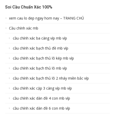
Soi Cầu Chuẩn Xác 100%
xem cau lo dep ngay hom nay – TRANG CHỦ
Cầu chính xác mb
cầu chính xác ba càng víp mb víp
cầu chính xác bạch thủ đề mb víp
cầu chính xác bạch thủ lô kép mb víp
cầu chính xác bạch thủ lô mb víp
cầu chính xác bạch thủ lô 2 nháy miền bắc víp
cầu chính xác cặp 3 càng víp mb víp
cầu chính xác dàn đề 4 con mb víp
cầu chính xác dàn đề 6 con mb víp