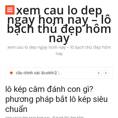
Skip
xem cau lo dep
to
ngay hom nay – lô
content
bạch thủ đẹp hôm
nay
xem cau lo dep ngay hom nay – lô bạch thủ đẹp hôm
nay
cầu chính xác lô xiên 2 mb víp
lô kép câm đánh con gì?
phương pháp bắt lô kép siêu
chuẩn
xem cau lo dep ngay hom nay - lô bạch thủ đẹp hôm