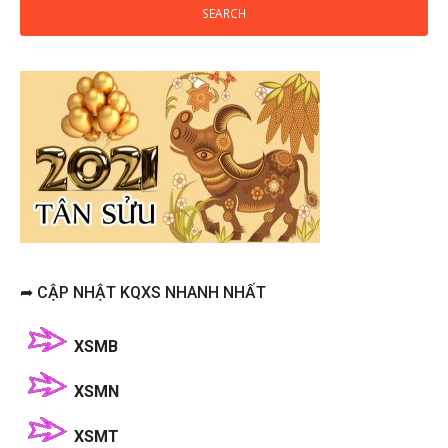
SEARCH
➦ CẬP NHẬT KQXS NHANH NHẤT
XSMB
XSMN
XSMT