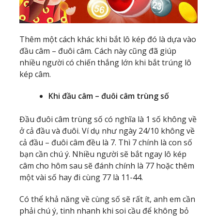
Thêm một cách khác khi bắt lô kép đó là dựa vào
đầu câm – đuôi câm. Cách này cũng đã giúp
nhiều người có chiến thắng lớn khi bắt trúng lô
kép câm.
Khi đầu câm – đuôi câm trùng số
Đầu đuôi câm trùng số có nghĩa là 1 số không về
ở cả đầu và đuôi. Ví dụ như ngày 24/10 không về
cả đầu – đuôi câm đều là 7. Thì 7 chính là con số
bạn cần chú ý. Nhiều người sẽ bắt ngay lô kép
câm cho hôm sau sẽ đánh chính là 77 hoặc thêm
một vài số hay đi cùng 77 là 11-44.
Có thể khả năng về cùng số sẽ rất ít, anh em cần
phải chú ý, tinh nhanh khi soi cầu để không bỏ