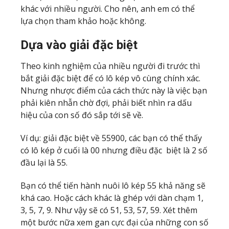
khác với nhiều người. Cho nên, anh em có thể
lựa chọn tham khảo hoặc không.
Dựa vào giải đặc biệt
Theo kinh nghiệm của nhiều người đi trước thì
bắt giải đặc biệt để có lô kép vô cùng chính xác.
Nhưng nhược điểm của cách thức này là việc bạn
phải kiên nhẫn chờ đợi, phải biết nhìn ra dấu
hiệu của con số đó sắp tới sẽ về.
Ví dụ: giải đặc biệt về 55900, các bạn có thể thấy
có lô kép ở cuối là 00 nhưng điều đặc biệt là 2 số
đầu lại là 55.
Bạn có thể tiến hành nuôi lô kép 55 khả năng sẽ
khá cao. Hoặc cách khác là ghép với dàn chạm 1,
3, 5, 7, 9. Như vậy sẽ có 51, 53, 57, 59. Xét thêm
một bước nữa xem gan cực đại của những con số