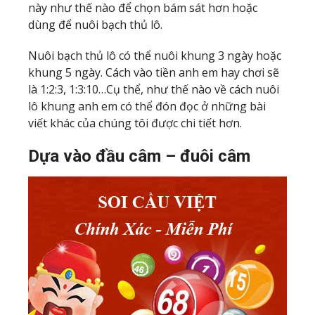
này như thế nào để chọn bám sát hơn hoặc
dùng để nuôi bạch thủ lô.
Nuôi bạch thủ lô có thể nuôi khung 3 ngày hoặc
khung 5 ngày. Cách vào tiền anh em hay chơi sẽ
là 1:2:3, 1:3:10…Cụ thể, như thế nào về cách nuôi
lô khung anh em có thể đón đọc ở những bài
viết khác của chúng tôi được chi tiết hơn.
Dựa vào đầu câm – đuôi câm