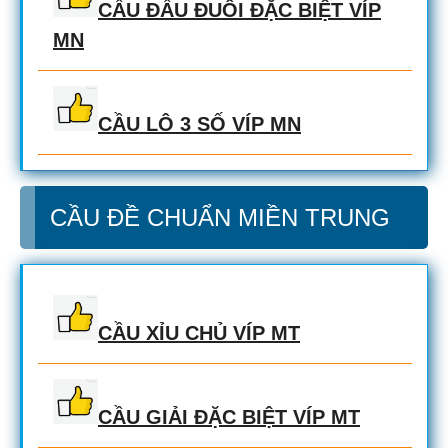
CẦU ĐẦU ĐUÔI ĐẶC BIỆT VÍP
MN
CẦU LÔ 3 SỐ VÍP MN
CẦU ĐỀ CHUẨN MIỀN TRUNG
CẦU XỈU CHỦ VÍP MT
CẦU GIẢI ĐẶC BIỆT VÍP MT