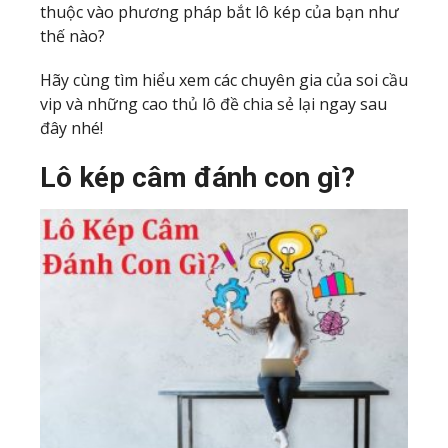
thuộc vào phương pháp bắt lô kép của bạn như
thế nào?
Hãy cùng tìm hiểu xem các chuyên gia của soi cầu
vip và những cao thủ lô đề chia sẻ lại ngay sau
đây nhé!
Lô kép câm đánh con gì?