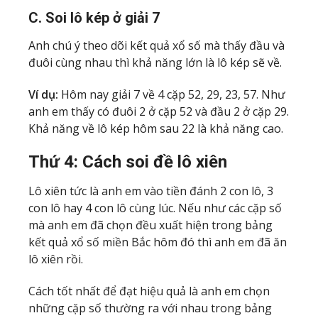
C. Soi lô kép ở giải 7
Anh chú ý theo dõi kết quả xổ số mà thấy đầu và
đuôi cùng nhau thì khả năng lớn là lô kép sẽ về.
Ví dụ:
Hôm nay giải 7 về 4 cặp 52, 29, 23, 57. Như
anh em thấy có đuôi 2 ở cặp 52 và đầu 2 ở cặp 29.
Khả năng về lô kép hôm sau 22 là khả năng cao.
Thứ 4: Cách soi đề lô xiên
Lô xiên tức là anh em vào tiền đánh 2 con lô, 3
con lô hay 4 con lô cùng lúc. Nếu như các cặp số
mà anh em đã chọn đều xuất hiện trong bảng
kết quả xổ số miền Bắc hôm đó thì anh em đã ăn
lô xiên rồi.
Cách tốt nhất để đạt hiệu quả là anh em chọn
những cặp số thường ra với nhau trong bảng