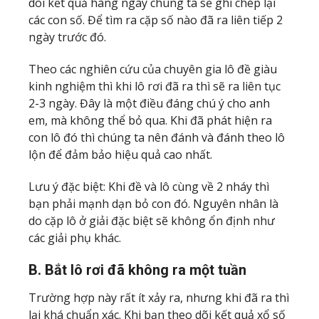
dõi kết quả hàng ngày chúng ta sẽ ghi chép lại
các con số. Để tìm ra cặp số nào đã ra liên tiếp 2
ngày trước đó.
Theo các nghiên cứu của chuyên gia lô đề giàu
kinh nghiệm thì khi lô rơi đã ra thì sẽ ra liên tục
2-3 ngày. Đây là một điều đáng chú ý cho anh
em, mà không thể bỏ qua. Khi đã phát hiện ra
con lô đó thì chúng ta nên đánh và đánh theo lô
lộn để đảm bảo hiệu quả cao nhất.
Lưu ý đặc biệt: Khi đề và lô cùng về 2 nháy thì
bạn phải mạnh dạn bỏ con đó. Nguyên nhân là
do cặp lô ở giải đặc biệt sẽ không ổn định như
các giải phụ khác.
B. Bắt lô rơi đã không ra một tuần
Trường hợp này rất ít xảy ra, nhưng khi đã ra thì
lại khá chuẩn xác. Khi bạn theo dõi kết quả xổ số