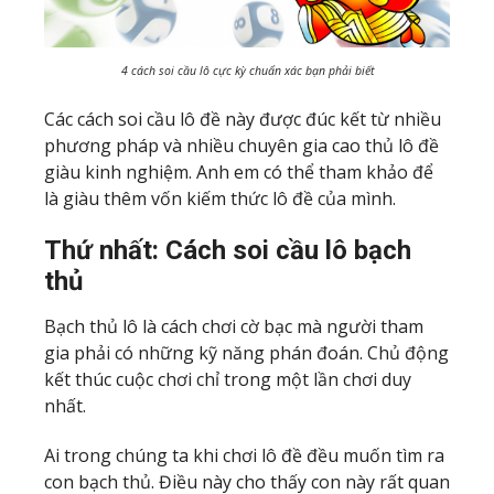
4 cách soi cầu lô cực kỳ chuẩn xác bạn phải biết
Các cách soi cầu lô đề này được đúc kết từ nhiều
phương pháp và nhiều chuyên gia cao thủ lô đề
giàu kinh nghiệm. Anh em có thể tham khảo để
là giàu thêm vốn kiếm thức lô đề của mình.
Thứ nhất: Cách soi cầu lô bạch
thủ
Bạch thủ lô là cách chơi cờ bạc mà người tham
gia phải có những kỹ năng phán đoán. Chủ động
kết thúc cuộc chơi chỉ trong một lần chơi duy
nhất.
Ai trong chúng ta khi chơi lô đề đều muốn tìm ra
con bạch thủ. Điều này cho thấy con này rất quan