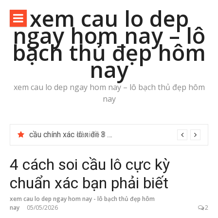
Skip
xem cau lo dep
to
ngay hom nay – lô
content
bạch thủ đẹp hôm
nay
xem cau lo dep ngay hom nay – lô bạch thủ đẹp hôm
nay
cầu chính xác lô xiên 3 mb víp
4 cách soi cầu lô cực kỳ
chuẩn xác bạn phải biết
xem cau lo dep ngay hom nay - lô bạch thủ đẹp hôm
nay
05/05/2026
2