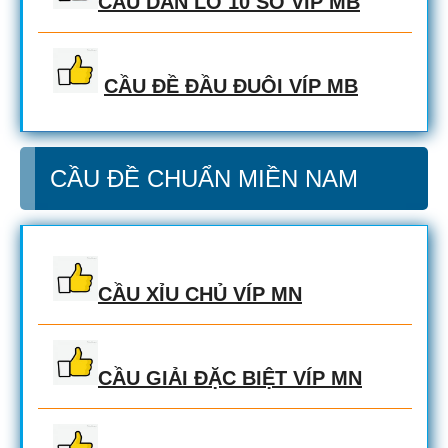
CẦU DÀN LÔ 10 SỐ VÍP MB
CẦU ĐỀ ĐẦU ĐUÔI VÍP MB
CẦU ĐỀ CHUẨN MIỀN NAM
CẦU XỈU CHỦ VÍP MN
CẦU GIẢI ĐẶC BIỆT VÍP MN