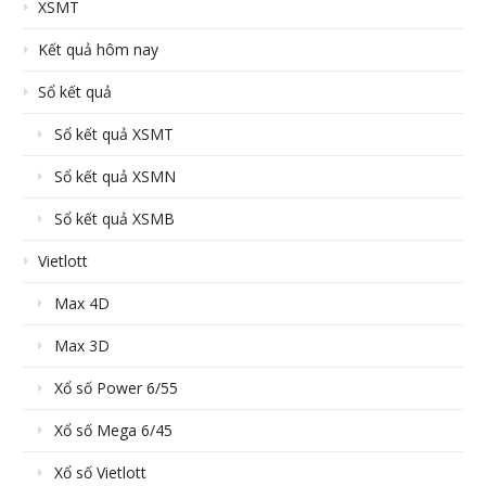
XSMT
Kết quả hôm nay
Sổ kết quả
Sổ kết quả XSMT
Sổ kết quả XSMN
Sổ kết quả XSMB
Vietlott
Max 4D
Max 3D
Xổ số Power 6/55
Xổ số Mega 6/45
Xổ số Vietlott