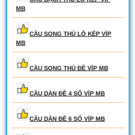
MB
CẦU SONG THỦ LÔ KÉP VÍP
MB
CẦU SONG THỦ ĐỀ VÍP MB
CẦU DÀN ĐỀ 4 SỐ VÍP MB
CẦU DÀN ĐỀ 6 SỐ VÍP MB