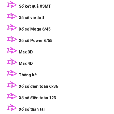
Sổ kết quả XSMT
Xổ số vietlott
Xổ số Mega 6/45
Xổ số Power 6/55
Max 3D
Max 4D
Thống kê
Xổ số điện toán 6x36
Xổ số điện toán 123
Xổ số thần tài