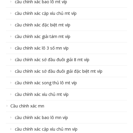
cầu chính xác bao lô mt víp
cầu chính xác cặp xíu chủ mt víp
cầu chính xác đặc biệt mt víp
cầu chính xác giải tám mt víp
cầu chính xác lô 3 số mn víp
cầu chính xác sớ đầu đuôi giải 8 mt víp
cầu chính xác sớ đầu đuôi giải đặc biệt mt víp
cầu chính xác song thủ lô mt víp
cầu chính xác xíu chủ mt víp
Cầu chính xác mn
cầu chính xác bao lô mn víp
cầu chính xác cặp xíu chủ mn víp