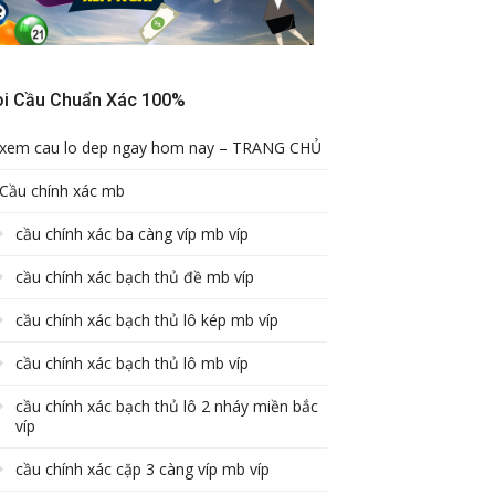
oi Cầu Chuẩn Xác 100%
xem cau lo dep ngay hom nay – TRANG CHỦ
Cầu chính xác mb
cầu chính xác ba càng víp mb víp
cầu chính xác bạch thủ đề mb víp
cầu chính xác bạch thủ lô kép mb víp
cầu chính xác bạch thủ lô mb víp
cầu chính xác bạch thủ lô 2 nháy miền bắc
víp
cầu chính xác cặp 3 càng víp mb víp