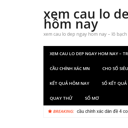
Skip
xem cau lo d
to
content
hôm nay
xem cau lo dep ngay hom nay – lô bạch
XEM CAU LO DEP NGAY HOM NAY – T
CẦU CHÍNH XÁC MN
CHO SỐ SIÊ
KẾT QUẢ HÔM NAY
SỔ KẾT QUẢ
QUAY THỬ
SỔ MƠ
BREAKING:
cầu chính xác dàn đề 4 c