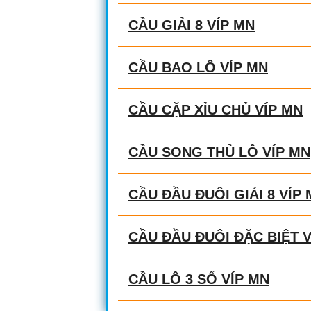
CẦU GIẢI 8 VÍP MN
CẦU BAO LÔ VÍP MN
CẦU CẶP XỈU CHỦ VÍP MN
CẦU SONG THỦ LÔ VÍP MN
CẦU ĐẦU ĐUÔI GIẢI 8 VÍP
CẦU ĐẦU ĐUÔI ĐẶC BIỆT V
CẦU LÔ 3 SỐ VÍP MN