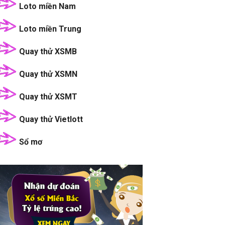
Loto miền Nam
Loto miền Trung
Quay thử XSMB
Quay thử XSMN
Quay thử XSMT
Quay thử Vietlott
Sổ mơ