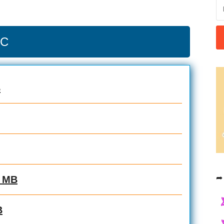
ÁC
B
➦
P MB
B