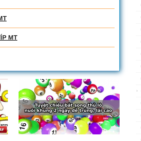
MT
ÍP MT