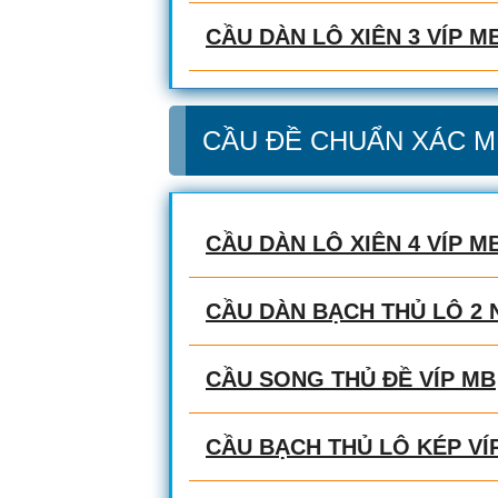
CẦU DÀN LÔ XIÊN 3 VÍP M
CẦU ĐỀ CHUẨN XÁC M
CẦU DÀN LÔ XIÊN 4 VÍP M
CẦU DÀN BẠCH THỦ LÔ 2 
CẦU SONG THỦ ĐỀ VÍP MB
CẦU BẠCH THỦ LÔ KÉP VÍ