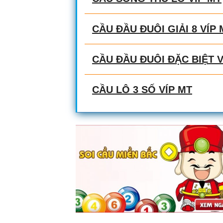
CẦU ĐẦU ĐUÔI GIẢI 8 VÍP 
CẦU ĐẦU ĐUÔI ĐẶC BIỆT V
CẦU LÔ 3 SỐ VÍP MT