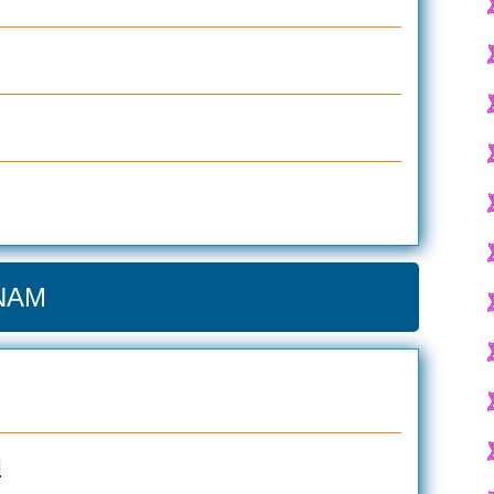
NAM
N