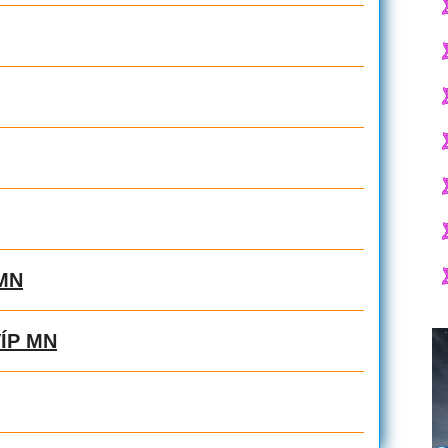
 MN
ÍP MN