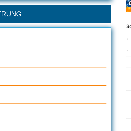
 TRUNG
S