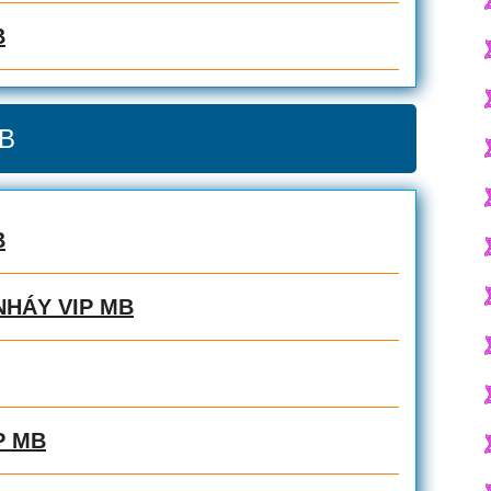
B
B
B
NHÁY VIP MB
P MB