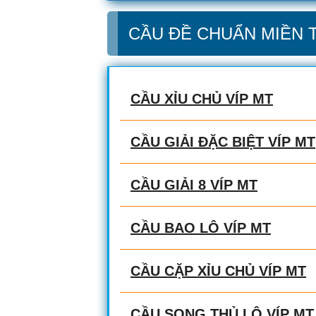
CẦU ĐỀ CHUẨN MIỀN
CẦU XỈU CHỦ VÍP MT
CẦU GIẢI ĐẶC BIỆT VÍP MT
CẦU GIẢI 8 VÍP MT
CẦU BAO LÔ VÍP MT
CẦU CẶP XỈU CHỦ VÍP MT
CẦU SONG THỦ LÔ VÍP MT