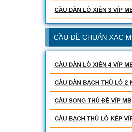
CẦU DÀN LÔ XIÊN 3 VÍP M
CẦU ĐỀ CHUẨN XÁC M
CẦU DÀN LÔ XIÊN 4 VÍP M
CẦU DÀN BẠCH THỦ LÔ 2 
CẦU SONG THỦ ĐỀ VÍP MB
CẦU BẠCH THỦ LÔ KÉP VÍ