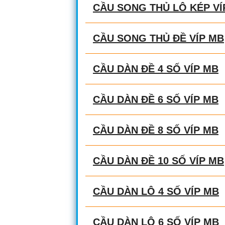
CẦU SONG THỦ LÔ KÉP VÍ
CẦU SONG THỦ ĐỀ VÍP MB
CẦU DÀN ĐỀ 4 SỐ VÍP MB
CẦU DÀN ĐỀ 6 SỐ VÍP MB
CẦU DÀN ĐỀ 8 SỐ VÍP MB
CẦU DÀN ĐỀ 10 SỐ VÍP MB
CẦU DÀN LÔ 4 SỐ VÍP MB
CẦU DÀN LÔ 6 SỐ VÍP MB