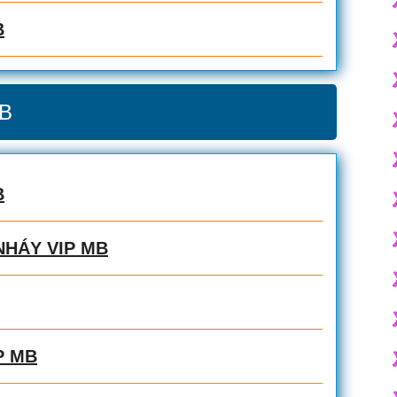
B
B
B
NHÁY VIP MB
P MB