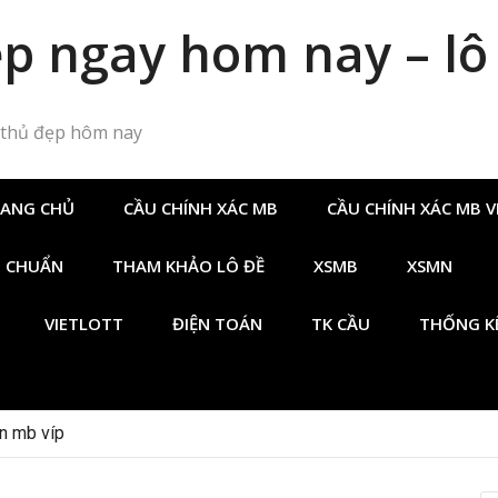
ep ngay hom nay – lô
 thủ đẹp hôm nay
RANG CHỦ
CẦU CHÍNH XÁC MB
CẦU CHÍNH XÁC MB V
U CHUẨN
THAM KHẢO LÔ ĐỀ
XSMB
XSMN
VIETLOTT
ĐIỆN TOÁN
TK CẦU
THỐNG K
on mb víp