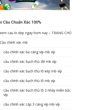
oi Cầu Chuẩn Xác 100%
xem cau lo dep ngay hom nay – TRANG CHỦ
Cầu chính xác mb
cầu chính xác ba càng víp mb víp
cầu chính xác bạch thủ đề mb víp
cầu chính xác bạch thủ lô kép mb víp
cầu chính xác bạch thủ lô mb víp
cầu chính xác bạch thủ lô 2 nháy miền bắc
víp
cầu chính xác cặp 3 càng víp mb víp