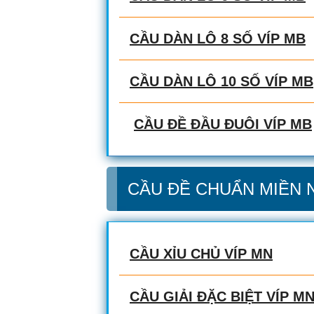
CẦU DÀN LÔ 8 SỐ VÍP MB
CẦU DÀN LÔ 10 SỐ VÍP MB
CẦU ĐỀ ĐẦU ĐUÔI VÍP MB
CẦU ĐỀ CHUẨN MIỀN 
CẦU XỈU CHỦ VÍP MN
CẦU GIẢI ĐẶC BIỆT VÍP M