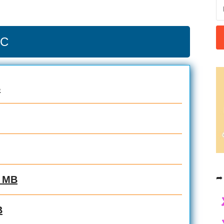
ÁC
B
➦
P MB
B