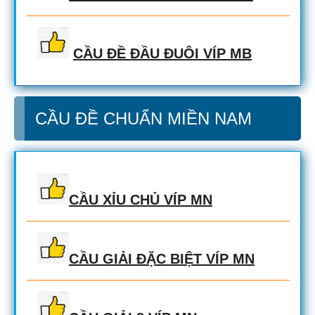
CẦU ĐỀ ĐẦU ĐUÔI VÍP MB
CẦU ĐỀ CHUẨN MIỀN NAM
CẦU XỈU CHỦ VÍP MN
CẦU GIẢI ĐẶC BIỆT VÍP MN