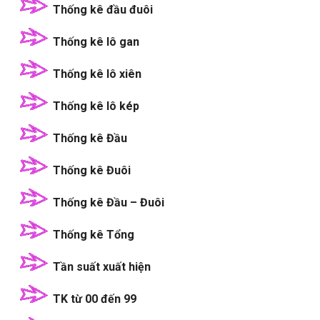
Thống kê đầu đuôi
Thống kê lô gan
Thống kê lô xiên
Thống kê lô kép
Thống kê Đầu
Thống kê Đuôi
Thống kê Đầu – Đuôi
Thống kê Tổng
Tần suất xuất hiện
TK từ 00 đến 99