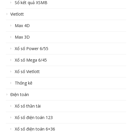
Sổ kết quả XSMB
Vietlott
Max 4D
Max 3D
Xổ số Power 6/55
Xổ số Mega 6/45
Xổ số Vietlott
Thống kê
Điện toán
Xổ số thần tài
Xổ số điện toán 123
Xổ số điện toán 6×36