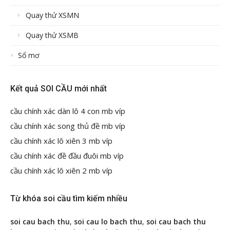
Quay thử XSMN
Quay thử XSMB
Sổ mơ
Kết quả SOI CẦU mới nhất
cầu chính xác dàn lô 4 con mb víp
cầu chính xác song thủ đề mb víp
cầu chính xác lô xiên 3 mb víp
cầu chính xác đề đầu đuôi mb víp
cầu chính xác lô xiên 2 mb víp
Từ khóa soi cầu tìm kiếm nhiều
soi cau bach thu
,
soi cau lo bach thu
,
soi cau bach thu