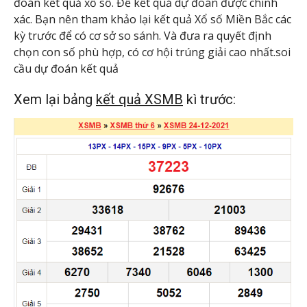
đoán kết quả xổ số. Để kết quả dự đoán được chính
xác. Bạn nên tham khảo lại kết quả Xổ số Miền Bắc các
kỳ trước để có cơ sở so sánh. Và đưa ra quyết định
chọn con số phù hợp, có cơ hội trúng giải cao nhất.soi
cầu dự đoán kết quả
Xem lại bảng
kết quả XSMB
kì trước: