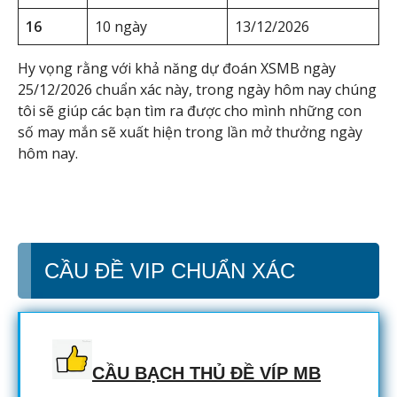
16
10 ngày
13/12/2026
Hy vọng rằng với khả năng dự đoán XSMB ngày
25/12/2026 chuẩn xác này, trong ngày hôm nay chúng
tôi sẽ giúp các bạn tìm ra được cho mình những con
số may mắn sẽ xuất hiện trong lần mở thưởng ngày
hôm nay.
CẦU ĐỀ VIP CHUẨN XÁC
CẦU BẠCH THỦ ĐỀ VÍP MB