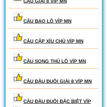
CẦU GIẢI 8 VÍP MN
CẦU BAO LÔ VÍP MN
CẦU CẶP XỈU CHỦ VÍP MN
CẦU SONG THỦ LÔ VÍP MN
CẦU ĐẦU ĐUÔI GIẢI 8 VÍP MN
CẦU ĐẦU ĐUÔI ĐẶC BIỆT VÍP