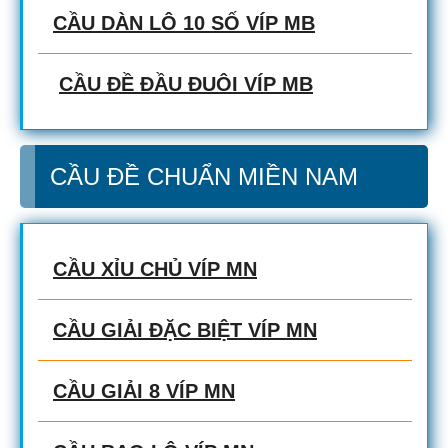
CẦU DÀN LÔ 10 SỐ VÍP MB
CẦU ĐỀ ĐẦU ĐUÔI VÍP MB
CẦU ĐỀ CHUẨN MIỀN NAM
CẦU XỈU CHỦ VÍP MN
CẦU GIẢI ĐẶC BIỆT VÍP MN
CẦU GIẢI 8 VÍP MN