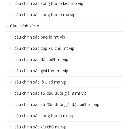
cầu chính xác song thủ lô kép mb víp
cầu chính xác song thủ lô mb víp
Cầu chính xác mt
cầu chính xác bao lô mt víp
cầu chính xác cặp xíu chủ mt víp
cầu chính xác đặc biệt mt víp
cầu chính xác giải tám mt víp
cầu chính xác lô 3 số mn víp
cầu chính xác sớ đầu đuôi giải 8 mt víp
cầu chính xác sớ đầu đuôi giải đặc biệt mt víp
cầu chính xác song thủ lô mt víp
cầu chính xác xíu chủ mt víp