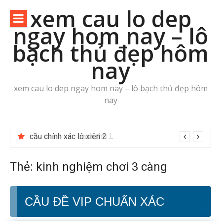
Skip
xem cau lo dep
to
ngay hom nay – lô
content
bạch thủ đẹp hôm
nay
xem cau lo dep ngay hom nay – lô bạch thủ đẹp hôm
nay
cầu chính xác lô xiên 2 mb víp
Thẻ:
kinh nghiệm chơi 3 càng
CẦU ĐỀ VIP CHUẨN XÁC