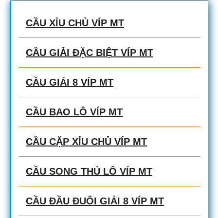
CẦU XỈU CHỦ VÍP MT
CẦU GIẢI ĐẶC BIỆT VÍP MT
CẦU GIẢI 8 VÍP MT
CẦU BAO LÔ VÍP MT
CẦU CẶP XỈU CHỦ VÍP MT
CẦU SONG THỦ LÔ VÍP MT
CẦU ĐẦU ĐUÔI GIẢI 8 VÍP MT