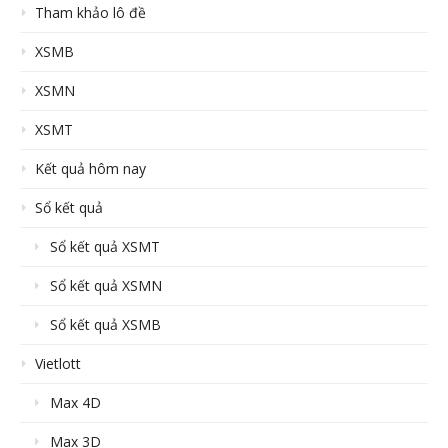
Tham khảo lô đề
XSMB
XSMN
XSMT
Kết quả hôm nay
Sổ kết quả
Sổ kết quả XSMT
Sổ kết quả XSMN
Sổ kết quả XSMB
Vietlott
Max 4D
Max 3D