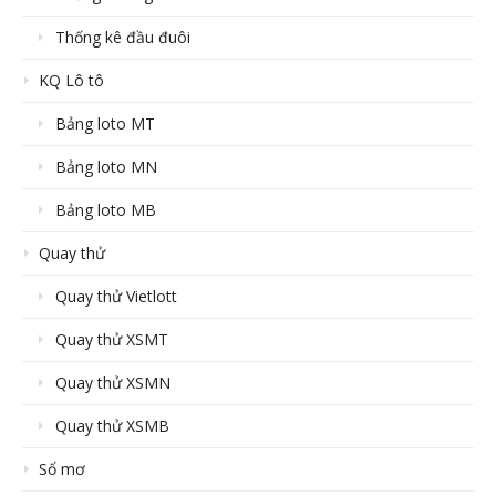
Thống kê đầu đuôi
KQ Lô tô
Bảng loto MT
Bảng loto MN
Bảng loto MB
Quay thử
Quay thử Vietlott
Quay thử XSMT
Quay thử XSMN
Quay thử XSMB
Sổ mơ