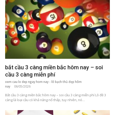
bắt cầu 3 càng miền bắc hôm nay – soi
cầu 3 càng miễn phí
xem cau lo dep ngay hom nay - lô bạch thủ đẹp hôm
nay
06/05/2026
Bắt cầu 3 càng miền bắc hôm nay – soi cầu 3 càng miễn phí Lô đề 3
càng là loại cầu có khả năng nổ thấp, tuy nhiên, nó…