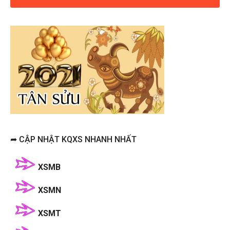
➦ CẬP NHẬT KQXS NHANH NHẤT
XSMB
XSMN
XSMT