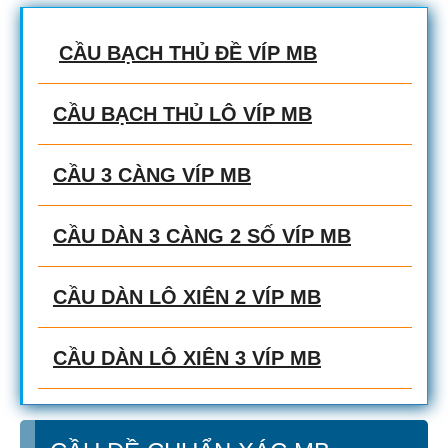
CẦU BẠCH THỦ ĐỀ VÍP MB
CẦU BẠCH THỦ LÔ VÍP MB
CẦU 3 CÀNG VÍP MB
CẦU DÀN 3 CÀNG 2 SỐ VÍP MB
CẦU DÀN LÔ XIÊN 2 VÍP MB
CẦU DÀN LÔ XIÊN 3 VÍP MB