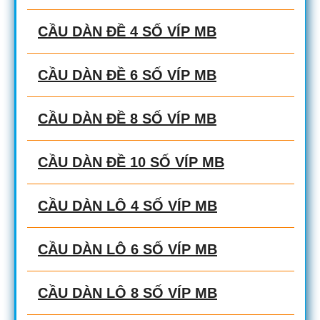
CẦU DÀN ĐỀ 4 SỐ VÍP MB
CẦU DÀN ĐỀ 6 SỐ VÍP MB
CẦU DÀN ĐỀ 8 SỐ VÍP MB
CẦU DÀN ĐỀ 10 SỐ VÍP MB
CẦU DÀN LÔ 4 SỐ VÍP MB
CẦU DÀN LÔ 6 SỐ VÍP MB
CẦU DÀN LÔ 8 SỐ VÍP MB