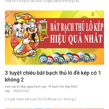
Chia sẻ 5 bí kíp lô vip nuôi 3 ngày đạt tỷ lệ trúng cao
3 tuyệt chiêu bắt bạch thủ lô đề kép có 1
không 2
xem cau lo dep ngay hom nay - lô bạch thủ đẹp hôm
nay
06/05/2026
3 Tuyệt chiêu bắt bạch thủ lô đề kép có 1 không 2