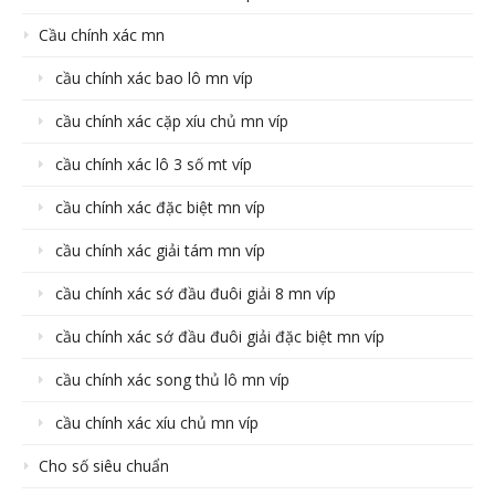
Cầu chính xác mn
cầu chính xác bao lô mn víp
cầu chính xác cặp xíu chủ mn víp
cầu chính xác lô 3 số mt víp
cầu chính xác đặc biệt mn víp
cầu chính xác giải tám mn víp
cầu chính xác sớ đầu đuôi giải 8 mn víp
cầu chính xác sớ đầu đuôi giải đặc biệt mn víp
cầu chính xác song thủ lô mn víp
cầu chính xác xíu chủ mn víp
Cho số siêu chuẩn