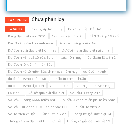
Chưa phân loại
POSTED IN
TAGGED
3 càng víp hôm nay
Ba càng miền Bắc hôm nay
Bảng đặc biệt năm 2021
Cách soi cầu lô xiên
DÀN 3 càng 192 số
Dàn 3 càng đánh quanh năm
Dàn de 3 càng miền Bắc
Dự đoán giải đặc biệt hôm nay
Dự đoán giải đặc biệt ngày mai
Dự đoán kết quả xổ số siêu chính xác hôm nay
Dự đoán lô xiên 2
Dự đoán lô xiên 4 miền Bắc
Dự đoán xổ số miền Bắc chính xác hôm nay
dự đoán xsmb
dự đoán xsmb chính xác
dự đoán xsmb chuẩn
dự đoán xsmb đặc biệt
Ghép lô xiên
Không có chuyên mục
Lô xiên 3
Số kết quả giải đặc biệt
Soi cầu 3 càng 247
Soi cầu 3 càng 6666 miễn phí
Soi cầu 3 càng miễn phí miền Nam
Soi cầu Dự đoán XSMB chính xác 100
Soi cầu lô xiên 2
Soi lô xiên chuẩn
Tần suất lô xiên
Thống kê giải đặc biệt 24
Thống kê giải đặc biệt lâu chưa về
Thống kê giải đặc biệt về 59