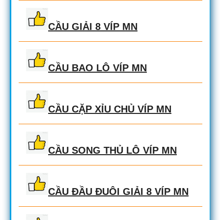
CẦU GIẢI 8 VÍP MN
CẦU BAO LÔ VÍP MN
CẦU CẶP XỈU CHỦ VÍP MN
CẦU SONG THỦ LÔ VÍP MN
CẦU ĐẦU ĐUÔI GIẢI 8 VÍP MN