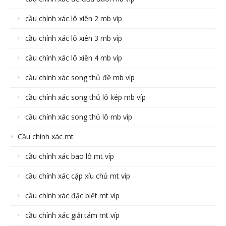
cầu chính xác lô xiên 2 mb víp
cầu chính xác lô xiên 3 mb víp
cầu chính xác lô xiên 4 mb víp
cầu chính xác song thủ đề mb víp
cầu chính xác song thủ lô kép mb víp
cầu chính xác song thủ lô mb víp
Cầu chính xác mt
cầu chính xác bao lô mt víp
cầu chính xác cặp xíu chủ mt víp
cầu chính xác đặc biệt mt víp
cầu chính xác giải tám mt víp