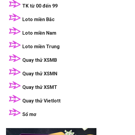
TK từ 00 đến 99
Loto miền Bắc
Loto miền Nam
Loto miền Trung
Quay thử XSMB
Quay thử XSMN
Quay thử XSMT
Quay thử Vietlott
Sổ mơ