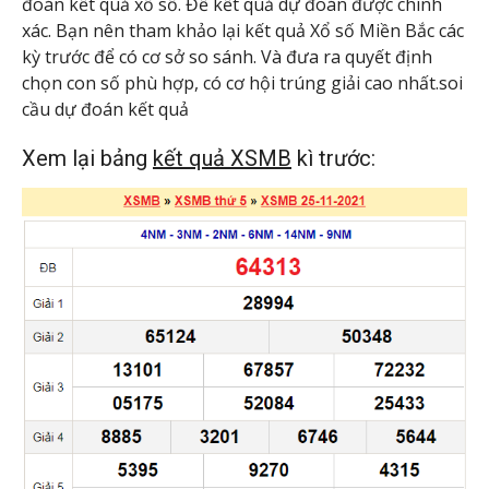
đoán kết quả xổ số. Để kết quả dự đoán được chính
xác. Bạn nên tham khảo lại kết quả Xổ số Miền Bắc các
kỳ trước để có cơ sở so sánh. Và đưa ra quyết định
chọn con số phù hợp, có cơ hội trúng giải cao nhất.soi
cầu dự đoán kết quả
Xem lại bảng
kết quả XSMB
kì trước: