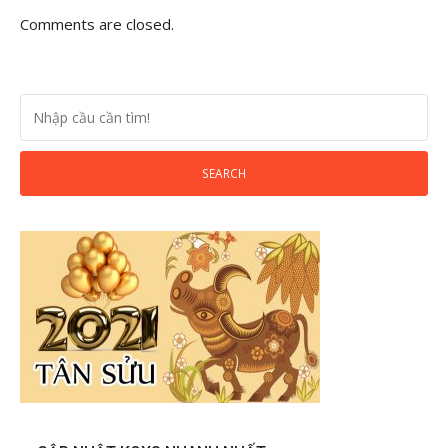
Comments are closed.
SEARCH