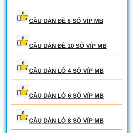
CẦU DÀN ĐỀ 8 SỐ VÍP MB
CẦU DÀN ĐỀ 10 SỐ VÍP MB
CẦU DÀN LÔ 4 SỐ VÍP MB
CẦU DÀN LÔ 6 SỐ VÍP MB
CẦU DÀN LÔ 8 SỐ VÍP MB