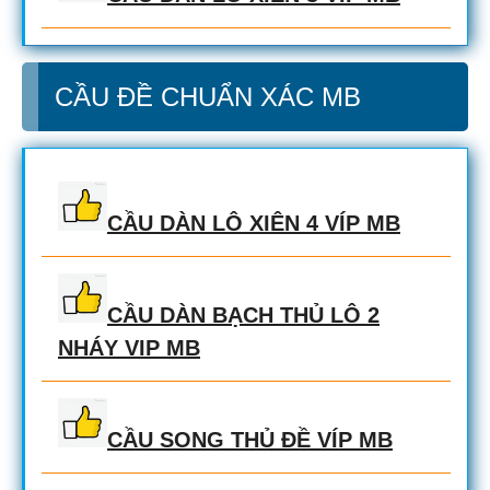
CẦU ĐỀ CHUẨN XÁC MB
CẦU DÀN LÔ XIÊN 4 VÍP MB
CẦU DÀN BẠCH THỦ LÔ 2
NHÁY VIP MB
CẦU SONG THỦ ĐỀ VÍP MB