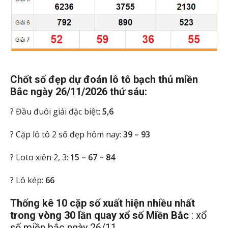
Chốt số đẹp dự đoán lô tô bạch thủ miền
Bắc ngày 26/11/2026 thứ sáu:
? Đầu đuôi giải đặc biệt:
5,6
? Cặp lô tô 2 số đẹp hôm nay:
39 – 93
? Loto xiên 2, 3:
15 – 67 – 84
? Lô kép:
66
Thống kê 10 cặp số xuất hiện nhiều nhất
trong vòng 30 lần quay xổ số Miền Bắc
: xổ
số miền bắc ngày 26/11