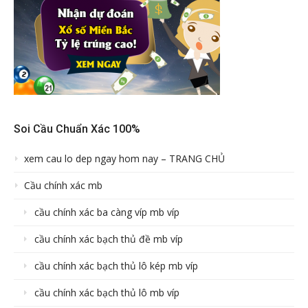
Soi Cầu Chuẩn Xác 100%
xem cau lo dep ngay hom nay – TRANG CHỦ
Cầu chính xác mb
cầu chính xác ba càng víp mb víp
cầu chính xác bạch thủ đề mb víp
cầu chính xác bạch thủ lô kép mb víp
cầu chính xác bạch thủ lô mb víp