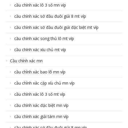
cầu chính xác lô 3 số mn víp
cầu chính xác sớ đầu đuôi giải 8 mt víp
cầu chính xác sớ đầu đuôi giải đặc biệt mt víp
cầu chính xác song thủ lô mt víp
cầu chính xác xíu chủ mt víp
Cầu chính xác mn
cầu chính xác bao lô mn víp
cầu chính xác cặp xíu chủ mn víp
cầu chính xác lô 3 số mt víp
cầu chính xác đặc biệt mn víp
cầu chính xác giải tám mn víp
cầu chính xác sớ đầu đuôi giải 8 mn víp