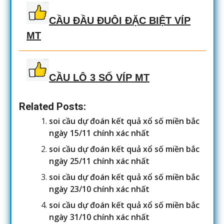
CẦU ĐẦU ĐUÔI ĐẶC BIỆT VÍP
MT
CẦU LÔ 3 SỐ VÍP MT
Related Posts:
soi cầu dự đoán kết quả xổ số miền bắc
ngày 15/11 chính xác nhất
soi cầu dự đoán kết quả xổ số miền bắc
ngày 25/11 chính xác nhất
soi cầu dự đoán kết quả xổ số miền bắc
ngày 23/10 chính xác nhất
soi cầu dự đoán kết quả xổ số miền bắc
ngày 31/10 chính xác nhất