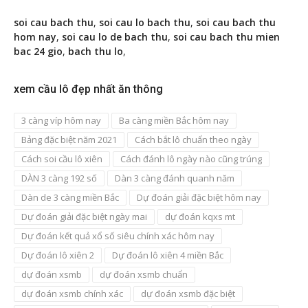
soi cau bach thu
,
soi cau lo bach thu
,
soi cau bach thu
hom nay
,
soi cau lo de bach thu
,
soi cau bach thu mien
bac 24 gio
,
bach thu lo
,
xem cầu lô đẹp nhất ăn thông
3 càng víp hôm nay
Ba càng miền Bắc hôm nay
Bảng đặc biệt năm 2021
Cách bắt lô chuẩn theo ngày
Cách soi cầu lô xiên
Cách đánh lô ngày nào cũng trúng
DÀN 3 càng 192 số
Dàn 3 càng đánh quanh năm
Dàn de 3 càng miền Bắc
Dự đoán giải đặc biệt hôm nay
Dự đoán giải đặc biệt ngày mai
dự đoán kqxs mt
Dự đoán kết quả xổ số siêu chính xác hôm nay
Dự đoán lô xiên 2
Dự đoán lô xiên 4 miền Bắc
dự đoán xsmb
dự đoán xsmb chuẩn
dự đoán xsmb chính xác
dự đoán xsmb đặc biệt