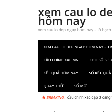
Skip
xem cau lo d
to
content
hôm nay
xem cau lo dep ngay hom nay – lô bạch
XEM CAU LO DEP NGAY HOM NAY – T
CẦU CHÍNH XÁC MN
CHO SỐ SIÊ
KẾT QUẢ HÔM NAY
SỔ KẾT QUẢ
QUAY THỬ
SỔ MƠ
BREAKING:
cầu chính xác cặp 3 càng 