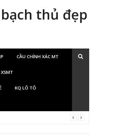
 bạch thủ đẹp
IP
CẦU CHÍNH XÁC MT
XSMT
Ê
KQ LÔ TÔ