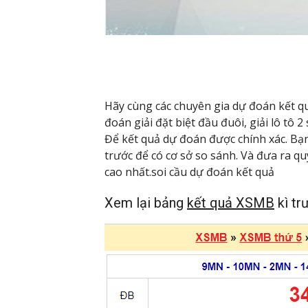
Hãy cùng các chuyên gia dự đoán kết qu
đoán giải đặt biệt đầu đuôi, giải lô tô 2
Để kết quả dự đoán được chính xác. Bạn
trước để có cơ sở so sánh. Và đưa ra qu
cao nhất.soi cầu dự đoán kết quả
Xem lại bảng
kết quả XSMB
kì tr