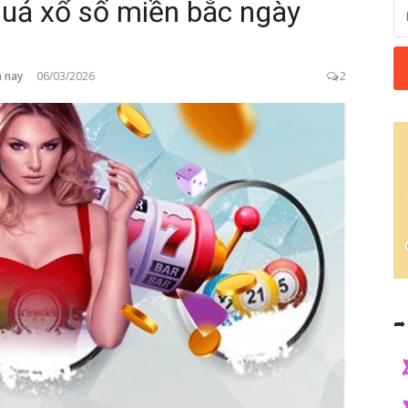
quả xổ số miền bắc ngày
m nay
06/03/2026
2
➦