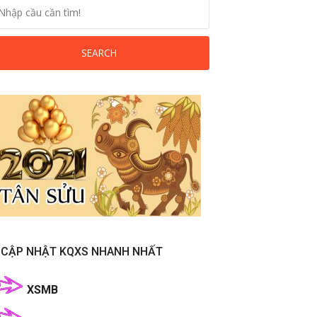
SEARCH
 CẬP NHẬT KQXS NHANH NHẤT
XSMB