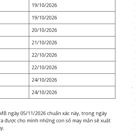
19/10/2026
19/10/2026
20/10/2026
21/10/2026
22/10/2026
22/10/2026
24/10/2026
24/10/2026
MB ngày 05/11/2026 chuẩn xác này, trong ngày
 ra được cho mình những con số may mắn sẽ xuất
y.