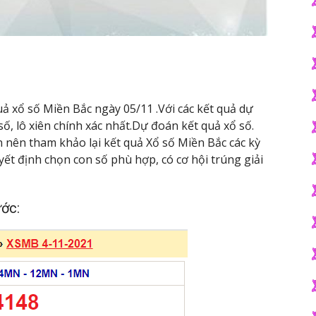
ả xổ số Miền Bắc ngày 05/11 .Với các kết quả dự
 số, lô xiên chính xác nhất.Dự đoán kết quả xổ số.
 nên tham khảo lại kết quả Xổ số Miền Bắc các kỳ
yết định chọn con số phù hợp, có cơ hội trúng giải
ước: