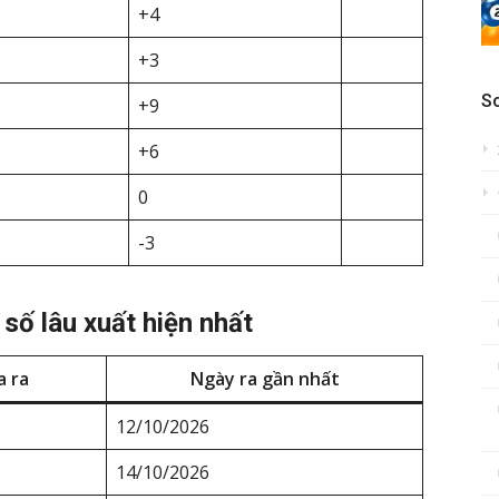
+4
+3
S
+9
+6
0
-3
ố lâu xuất hiện nhất
a ra
Ngày ra gần nhất
12/10/2026
14/10/2026