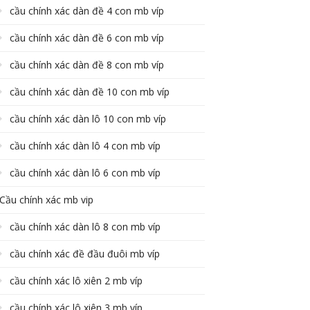
cầu chính xác dàn đề 4 con mb víp
cầu chính xác dàn đề 6 con mb víp
cầu chính xác dàn đề 8 con mb víp
cầu chính xác dàn đề 10 con mb víp
cầu chính xác dàn lô 10 con mb víp
cầu chính xác dàn lô 4 con mb víp
cầu chính xác dàn lô 6 con mb víp
Cầu chính xác mb vip
cầu chính xác dàn lô 8 con mb víp
cầu chính xác đề đầu đuôi mb víp
cầu chính xác lô xiên 2 mb víp
cầu chính xác lô xiên 3 mb víp