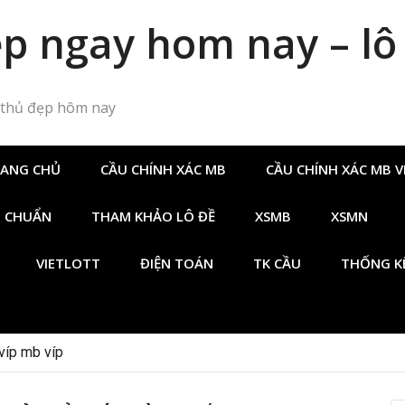
ep ngay hom nay – lô
 thủ đẹp hôm nay
RANG CHỦ
CẦU CHÍNH XÁC MB
CẦU CHÍNH XÁC MB V
U CHUẨN
THAM KHẢO LÔ ĐỀ
XSMB
XSMN
VIETLOTT
ĐIỆN TOÁN
TK CẦU
THỐNG K
víp mb víp