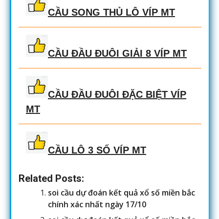
CẦU SONG THỦ LÔ VÍP MT
CẦU ĐẦU ĐUÔI GIẢI 8 VÍP MT
CẦU ĐẦU ĐUÔI ĐẶC BIỆT VÍP
MT
CẦU LÔ 3 SỐ VÍP MT
Related Posts:
soi cầu dự đoán kết quả xổ số miền bắc
chính xác nhất ngày 17/10