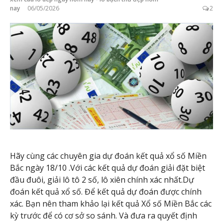
nay
06/05/2026
2
Hãy cùng các chuyên gia dự đoán kết quả xổ số Miền
Bắc ngày 18/10 .Với các kết quả dự đoán giải đặt biệt
đầu đuôi, giải lô tô 2 số, lô xiên chính xác nhất.Dự
đoán kết quả xổ số. Để kết quả dự đoán được chính
xác. Bạn nên tham khảo lại kết quả Xổ số Miền Bắc các
kỳ trước để có cơ sở so sánh. Và đưa ra quyết định