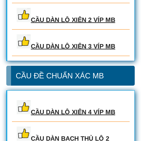
CẦU DÀN LÔ XIÊN 2 VÍP MB
CẦU DÀN LÔ XIÊN 3 VÍP MB
CẦU ĐỀ CHUẨN XÁC MB
CẦU DÀN LÔ XIÊN 4 VÍP MB
CẦU DÀN BẠCH THỦ LÔ 2