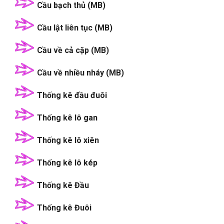
Cầu bạch thủ (MB)
Cầu lật liên tục (MB)
Cầu về cả cặp (MB)
Cầu về nhiều nháy (MB)
Thống kê đầu đuôi
Thống kê lô gan
Thống kê lô xiên
Thống kê lô kép
Thống kê Đầu
Thống kê Đuôi