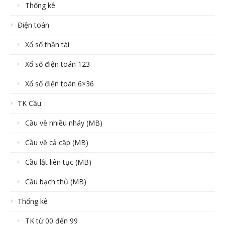
Thống kê
Điện toán
Xổ số thần tài
Xổ số điện toán 123
Xổ số điện toán 6×36
TK Cầu
Cầu về nhiều nháy (MB)
Cầu về cả cặp (MB)
Cầu lật liên tục (MB)
Cầu bạch thủ (MB)
Thống kê
TK từ 00 đến 99