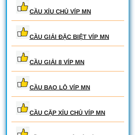
CẦU XỈU CHỦ VÍP MN
CẦU GIẢI ĐẶC BIỆT VÍP MN
CẦU GIẢI 8 VÍP MN
CẦU BAO LÔ VÍP MN
CẦU CẶP XỈU CHỦ VÍP MN