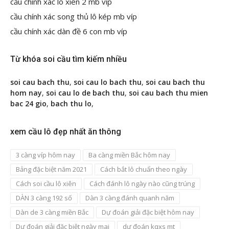
cầu chính xác lô xiên 2 mb víp
cầu chính xác song thủ lô kép mb víp
cầu chính xác dàn đề 6 con mb víp
Từ khóa soi cầu tìm kiếm nhiều
soi cau bach thu
,
soi cau lo bach thu
,
soi cau bach thu
hom nay
,
soi cau lo de bach thu
,
soi cau bach thu mien
bac 24 gio
,
bach thu lo
,
xem cầu lô đẹp nhất ăn thông
3 càng víp hôm nay
Ba càng miền Bắc hôm nay
Bảng đặc biệt năm 2021
Cách bắt lô chuẩn theo ngày
Cách soi cầu lô xiên
Cách đánh lô ngày nào cũng trúng
DÀN 3 càng 192 số
Dàn 3 càng đánh quanh năm
Dàn de 3 càng miền Bắc
Dự đoán giải đặc biệt hôm nay
Dự đoán giải đặc biệt ngày mai
dự đoán kqxs mt