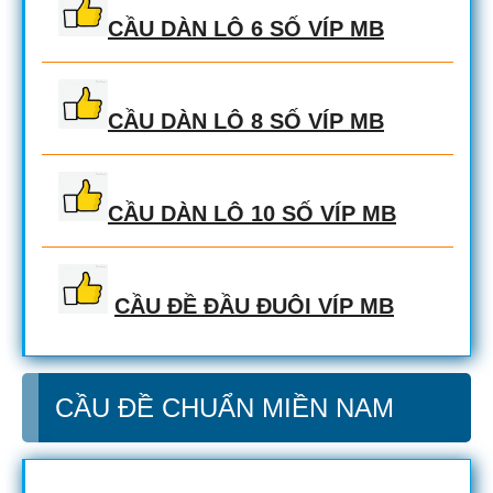
CẦU DÀN LÔ 6 SỐ VÍP MB
CẦU DÀN LÔ 8 SỐ VÍP MB
CẦU DÀN LÔ 10 SỐ VÍP MB
CẦU ĐỀ ĐẦU ĐUÔI VÍP MB
CẦU ĐỀ CHUẨN MIỀN NAM