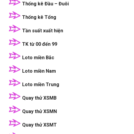
Thống kê Đầu – Đuôi
Thống kê Tổng
Tần suất xuất hiện
TK từ 00 đến 99
Loto miền Bắc
Loto miền Nam
Loto miền Trung
Quay thử XSMB
Quay thử XSMN
Quay thử XSMT