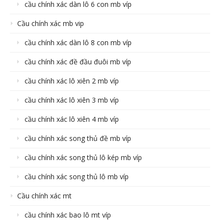
cầu chính xác dàn lô 6 con mb víp
Cầu chính xác mb vip
cầu chính xác dàn lô 8 con mb víp
cầu chính xác đề đầu đuôi mb víp
cầu chính xác lô xiên 2 mb víp
cầu chính xác lô xiên 3 mb víp
cầu chính xác lô xiên 4 mb víp
cầu chính xác song thủ đề mb víp
cầu chính xác song thủ lô kép mb víp
cầu chính xác song thủ lô mb víp
Cầu chính xác mt
cầu chính xác bao lô mt víp