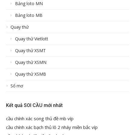
Bảng loto MN
Bảng loto MB
Quay thử
Quay thử Vietlott
Quay thử XSMT
Quay thử XSMN
Quay thử XSMB
Sổ mơ
Kết quả SOI CẦU mới nhất
cầu chính xác song thủ đề mb víp
cầu chính xác bạch thủ lô 2 nháy miền bắc víp