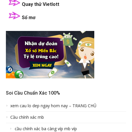
Quay thử Vietlott
Sổ mơ
Soi Cầu Chuẩn Xác 100%
xem cau lo dep ngay hom nay – TRANG CHỦ
Cầu chính xác mb
cầu chính xác ba càng víp mb víp