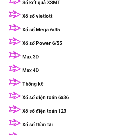
Sổ kết quả XSMT
Xổ số vietlott
Xổ số Mega 6/45
Xổ số Power 6/55
Max 3D
Max 4D
Thống kê
Xổ số điện toán 6x36
Xổ số điện toán 123
Xổ số thần tài