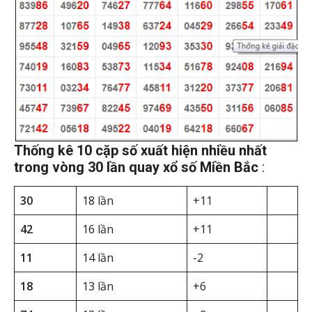
Thống kê 10 cặp số xuất hiện nhiều nhất
trong vòng 30 lần quay xổ số Miền Bắc
:
30
18 lần
+11
42
16 lần
+11
11
14 lần
-2
18
13 lần
+6