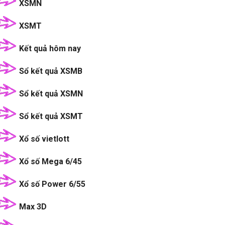
XSMN
XSMT
Kết quả hôm nay
Sổ kết quả XSMB
Sổ kết quả XSMN
Sổ kết quả XSMT
Xổ số vietlott
Xổ số Mega 6/45
Xổ số Power 6/55
Max 3D