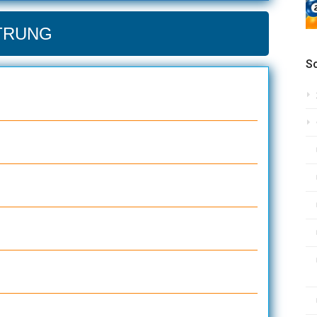
 TRUNG
S