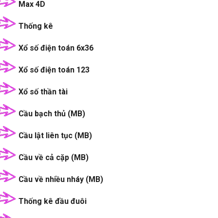
Max 4D
Thống kê
Xổ số điện toán 6x36
Xổ số điện toán 123
Xổ số thần tài
Cầu bạch thủ (MB)
Cầu lật liên tục (MB)
Cầu về cả cặp (MB)
Cầu về nhiều nháy (MB)
Thống kê đầu đuôi