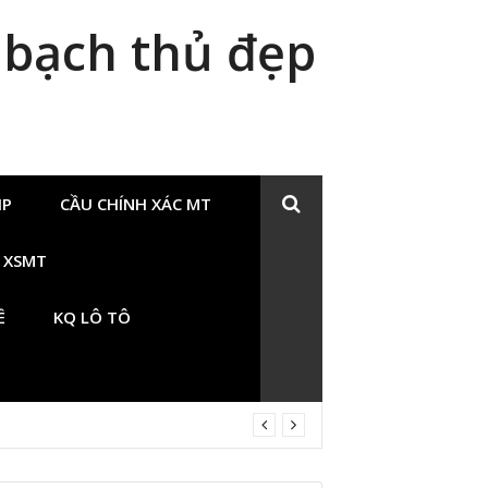
 bạch thủ đẹp
IP
CẦU CHÍNH XÁC MT
XSMT
Ê
KQ LÔ TÔ