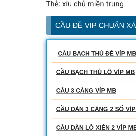
Thẻ:
xíu chủ miền trung
CẦU ĐỀ VIP CHUẨN X
CẦU BẠCH THỦ ĐỀ VÍP M
CẦU BẠCH THỦ LÔ VÍP MB
CẦU 3 CÀNG VÍP MB
CẦU DÀN 3 CÀNG 2 SỐ VÍ
CẦU DÀN LÔ XIÊN 2 VÍP M