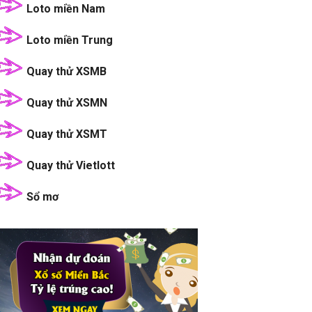
Loto miền Nam
Loto miền Trung
Quay thử XSMB
Quay thử XSMN
Quay thử XSMT
Quay thử Vietlott
Sổ mơ