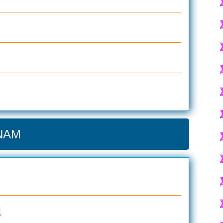
NAM
N