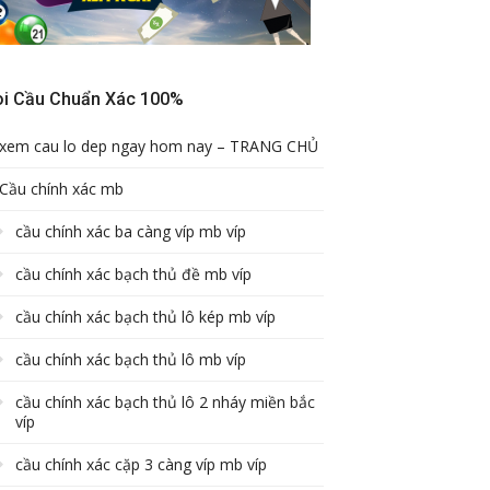
oi Cầu Chuẩn Xác 100%
xem cau lo dep ngay hom nay – TRANG CHỦ
Cầu chính xác mb
cầu chính xác ba càng víp mb víp
cầu chính xác bạch thủ đề mb víp
cầu chính xác bạch thủ lô kép mb víp
cầu chính xác bạch thủ lô mb víp
cầu chính xác bạch thủ lô 2 nháy miền bắc
víp
cầu chính xác cặp 3 càng víp mb víp