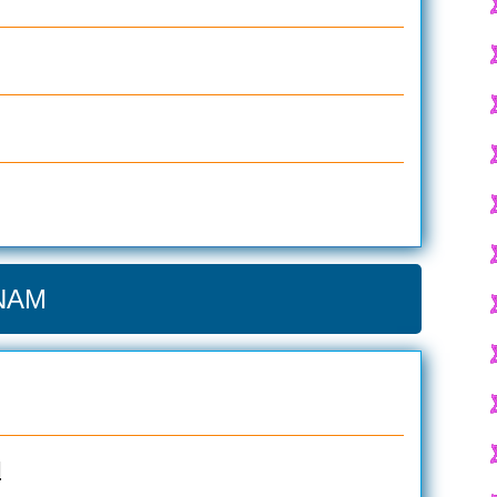
NAM
N