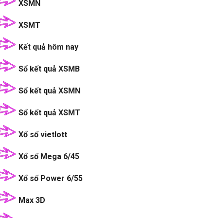
XSMN
XSMT
Kết quả hôm nay
Sổ kết quả XSMB
Sổ kết quả XSMN
Sổ kết quả XSMT
Xổ số vietlott
Xổ số Mega 6/45
Xổ số Power 6/55
Max 3D