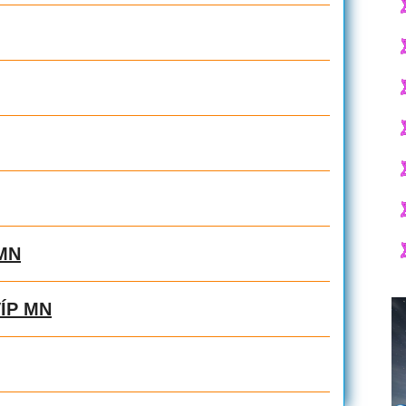
 MN
ÍP MN