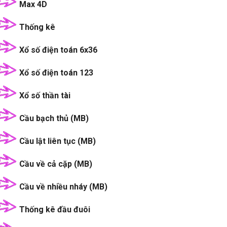
Max 4D
Thống kê
Xổ số điện toán 6x36
Xổ số điện toán 123
Xổ số thần tài
Cầu bạch thủ (MB)
Cầu lật liên tục (MB)
Cầu về cả cặp (MB)
Cầu về nhiều nháy (MB)
Thống kê đầu đuôi