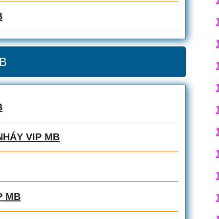
B
B
B
NHÁY VIP MB
P MB