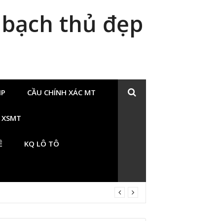
 bạch thủ đẹp
IP
CẦU CHÍNH XÁC MT
XSMT
Ê
KQ LÔ TÔ