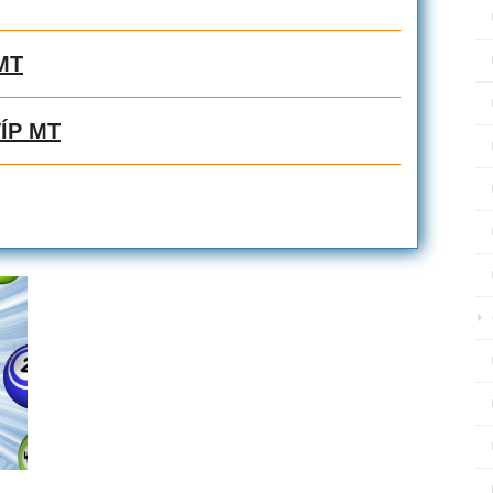
MT
ÍP MT