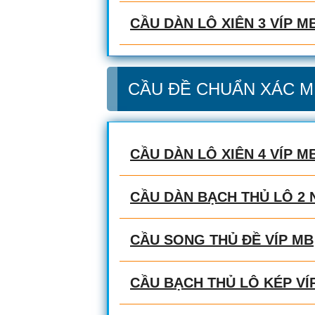
CẦU DÀN LÔ XIÊN 3 VÍP M
CẦU ĐỀ CHUẨN XÁC M
CẦU DÀN LÔ XIÊN 4 VÍP M
CẦU DÀN BẠCH THỦ LÔ 2 
CẦU SONG THỦ ĐỀ VÍP MB
CẦU BẠCH THỦ LÔ KÉP VÍ