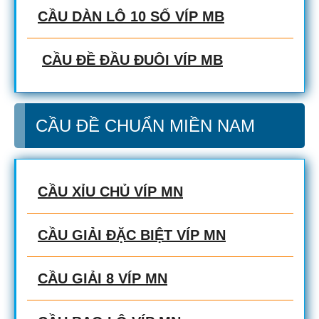
CẦU DÀN LÔ 10 SỐ VÍP MB
CẦU ĐỀ ĐẦU ĐUÔI VÍP MB
CẦU ĐỀ CHUẨN MIỀN NAM
CẦU XỈU CHỦ VÍP MN
CẦU GIẢI ĐẶC BIỆT VÍP MN
CẦU GIẢI 8 VÍP MN