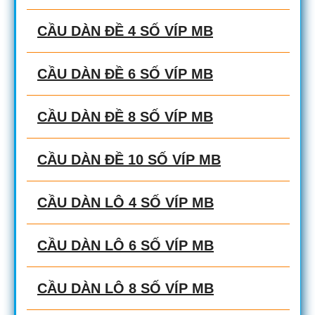
CẦU DÀN ĐỀ 4 SỐ VÍP MB
CẦU DÀN ĐỀ 6 SỐ VÍP MB
CẦU DÀN ĐỀ 8 SỐ VÍP MB
CẦU DÀN ĐỀ 10 SỐ VÍP MB
CẦU DÀN LÔ 4 SỐ VÍP MB
CẦU DÀN LÔ 6 SỐ VÍP MB
CẦU DÀN LÔ 8 SỐ VÍP MB