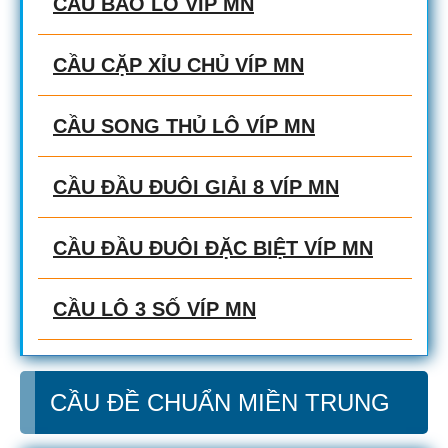
CẦU BAO LÔ VÍP MN
CẦU CẶP XỈU CHỦ VÍP MN
CẦU SONG THỦ LÔ VÍP MN
CẦU ĐẦU ĐUÔI GIẢI 8 VÍP MN
CẦU ĐẦU ĐUÔI ĐẶC BIỆT VÍP MN
CẦU LÔ 3 SỐ VÍP MN
CẦU ĐỀ CHUẨN MIỀN TRUNG