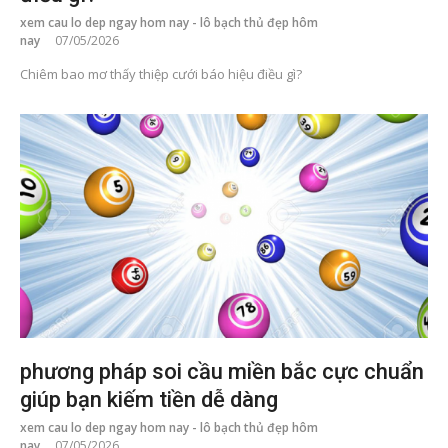
xem cau lo dep ngay hom nay - lô bạch thủ đẹp hôm
nay
07/05/2026
Chiêm bao mơ thấy thiệp cưới báo hiệu điều gì?
phương pháp soi cầu miền bắc cực chuẩn
giúp bạn kiếm tiền dễ dàng
xem cau lo dep ngay hom nay - lô bạch thủ đẹp hôm
nay
07/05/2026