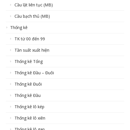
Cầu lật liên tục (MB)
Cầu bạch thủ (MB)
Thống kê
TK từ 00 đến 99
Tần suất xuất hiện
Thống kê Tổng
Thống kê Đầu – Đuôi
Thống kê Đuôi
Thống kê Đầu
Thống kê lô kép
Thống kê lô xiên
Thống kê lô gan