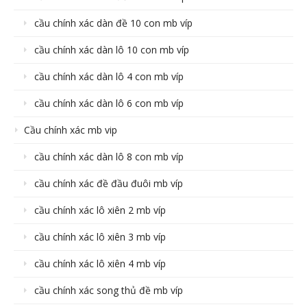
cầu chính xác dàn đề 10 con mb víp
cầu chính xác dàn lô 10 con mb víp
cầu chính xác dàn lô 4 con mb víp
cầu chính xác dàn lô 6 con mb víp
Cầu chính xác mb vip
cầu chính xác dàn lô 8 con mb víp
cầu chính xác đề đầu đuôi mb víp
cầu chính xác lô xiên 2 mb víp
cầu chính xác lô xiên 3 mb víp
cầu chính xác lô xiên 4 mb víp
cầu chính xác song thủ đề mb víp