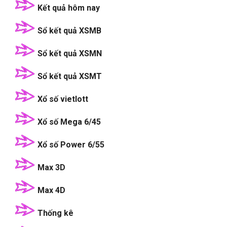
Kết quả hôm nay
Sổ kết quả XSMB
Sổ kết quả XSMN
Sổ kết quả XSMT
Xổ số vietlott
Xổ số Mega 6/45
Xổ số Power 6/55
Max 3D
Max 4D
Thống kê