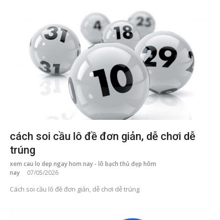
cách soi cầu lô đề đơn giản, dễ chơi dễ
trúng
xem cau lo dep ngay hom nay - lô bạch thủ đẹp hôm
nay
07/05/2026
Cách soi cầu lô đề đơn giản, dễ chơi dễ trúng