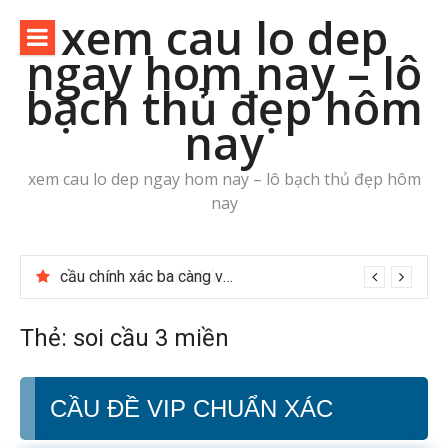
Skip
xem cau lo dep
to
ngay hom nay – lô
content
bạch thủ đẹp hôm
nay
xem cau lo dep ngay hom nay – lô bạch thủ đẹp hôm
nay
cầu chính xác ba càng víp mb víp
Thẻ:
soi cầu 3 miền
CẦU ĐỀ VIP CHUẨN XÁC