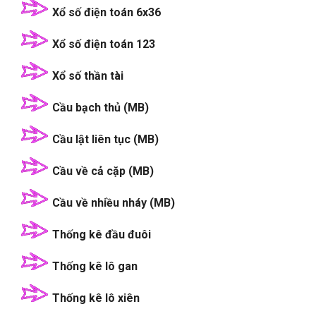
Xổ số điện toán 6x36
Xổ số điện toán 123
Xổ số thần tài
Cầu bạch thủ (MB)
Cầu lật liên tục (MB)
Cầu về cả cặp (MB)
Cầu về nhiều nháy (MB)
Thống kê đầu đuôi
Thống kê lô gan
Thống kê lô xiên