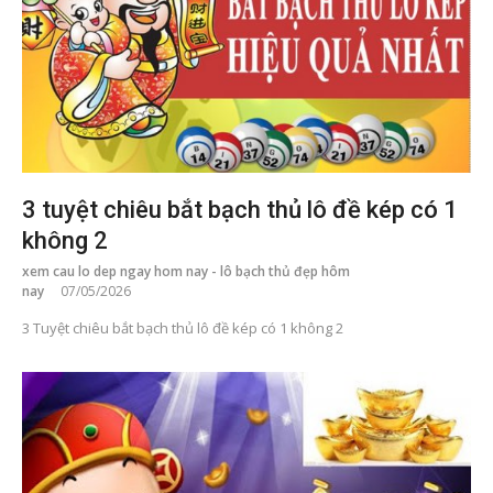
3 tuyệt chiêu bắt bạch thủ lô đề kép có 1
không 2
xem cau lo dep ngay hom nay - lô bạch thủ đẹp hôm
nay
07/05/2026
3 Tuyệt chiêu bắt bạch thủ lô đề kép có 1 không 2