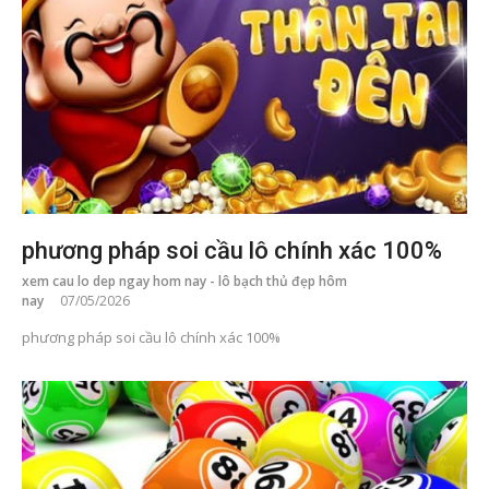
phương pháp soi cầu lô chính xác 100%
xem cau lo dep ngay hom nay - lô bạch thủ đẹp hôm
nay
07/05/2026
phương pháp soi cầu lô chính xác 100%