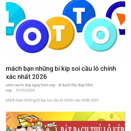
mách bạn những bí kíp soi cầu lô chính
xác nhất 2026
xem cau lo dep ngay hom nay - lô bạch thủ đẹp hôm
nay
07/05/2026
Mách bạn những bí kíp soi cầu lô chính xác nhất 2020