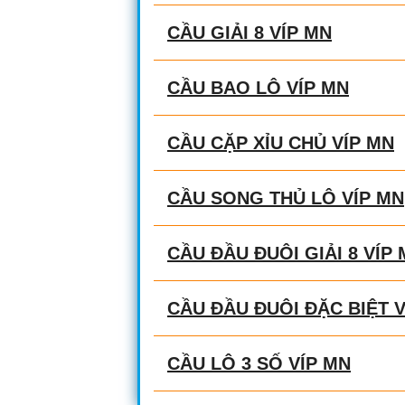
CẦU GIẢI 8 VÍP MN
CẦU BAO LÔ VÍP MN
CẦU CẶP XỈU CHỦ VÍP MN
CẦU SONG THỦ LÔ VÍP MN
CẦU ĐẦU ĐUÔI GIẢI 8 VÍP
CẦU ĐẦU ĐUÔI ĐẶC BIỆT V
CẦU LÔ 3 SỐ VÍP MN