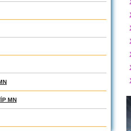
 MN
ÍP MN