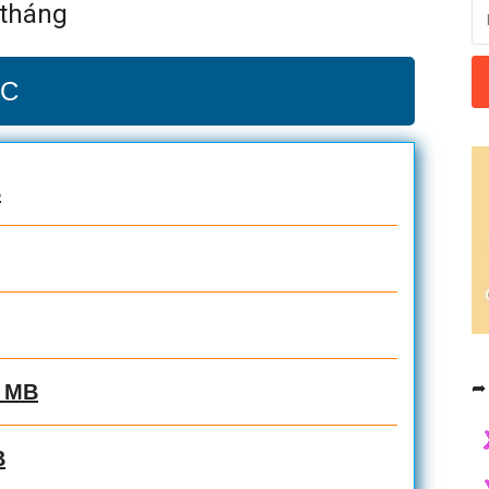
 tháng
ÁC
B
➦
P MB
B