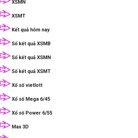
XSMN
XSMT
Kết quả hôm nay
Sổ kết quả XSMB
Sổ kết quả XSMN
Sổ kết quả XSMT
Xổ số vietlott
Xổ số Mega 6/45
Xổ số Power 6/55
Max 3D