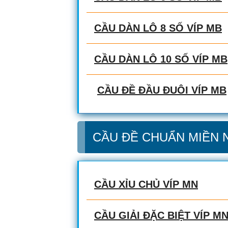
CẦU DÀN LÔ 8 SỐ VÍP MB
CẦU DÀN LÔ 10 SỐ VÍP MB
CẦU ĐỀ ĐẦU ĐUÔI VÍP MB
CẦU ĐỀ CHUẨN MIỀN 
CẦU XỈU CHỦ VÍP MN
CẦU GIẢI ĐẶC BIỆT VÍP M