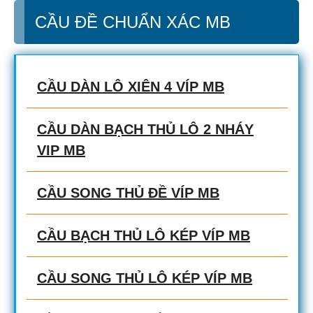
CẦU ĐỀ CHUẨN XÁC MB
CẦU DÀN LÔ XIÊN 4 VÍP MB
CẦU DÀN BẠCH THỦ LÔ 2 NHÁY
VIP MB
CẦU SONG THỦ ĐỀ VÍP MB
CẦU BẠCH THỦ LÔ KÉP VÍP MB
CẦU SONG THỦ LÔ KÉP VÍP MB