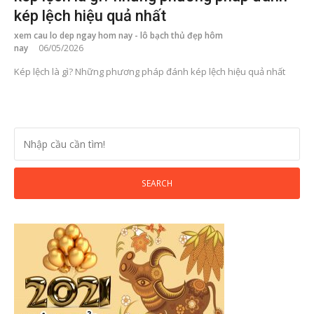
kép lệch hiệu quả nhất
xem cau lo dep ngay hom nay - lô bạch thủ đẹp hôm
nay
06/05/2026
Kép lệch là gì? Những phương pháp đánh kép lệch hiệu quả nhất
SEARCH