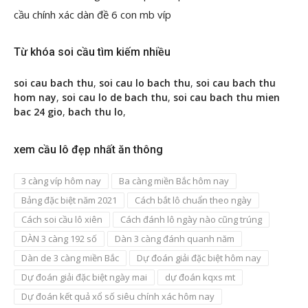
cầu chính xác dàn đề 6 con mb víp
Từ khóa soi cầu tìm kiếm nhiều
soi cau bach thu
,
soi cau lo bach thu
,
soi cau bach thu
hom nay
,
soi cau lo de bach thu
,
soi cau bach thu mien
bac 24 gio
,
bach thu lo
,
xem cầu lô đẹp nhất ăn thông
3 càng víp hôm nay
Ba càng miền Bắc hôm nay
Bảng đặc biệt năm 2021
Cách bắt lô chuẩn theo ngày
Cách soi cầu lô xiên
Cách đánh lô ngày nào cũng trúng
DÀN 3 càng 192 số
Dàn 3 càng đánh quanh năm
Dàn de 3 càng miền Bắc
Dự đoán giải đặc biệt hôm nay
Dự đoán giải đặc biệt ngày mai
dự đoán kqxs mt
Dự đoán kết quả xổ số siêu chính xác hôm nay