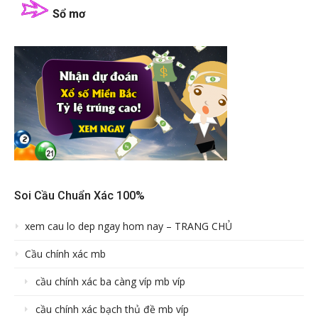
Sổ mơ
Soi Cầu Chuẩn Xác 100%
xem cau lo dep ngay hom nay – TRANG CHỦ
Cầu chính xác mb
cầu chính xác ba càng víp mb víp
cầu chính xác bạch thủ đề mb víp