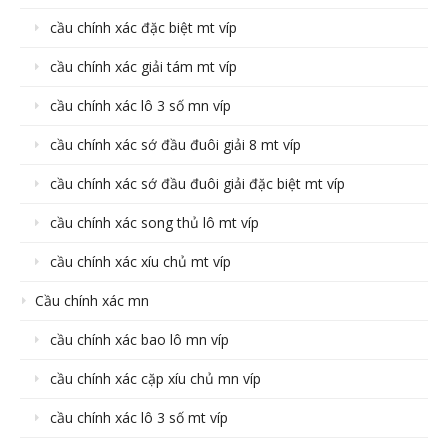
cầu chính xác đặc biệt mt víp
cầu chính xác giải tám mt víp
cầu chính xác lô 3 số mn víp
cầu chính xác sớ đầu đuôi giải 8 mt víp
cầu chính xác sớ đầu đuôi giải đặc biệt mt víp
cầu chính xác song thủ lô mt víp
cầu chính xác xíu chủ mt víp
Cầu chính xác mn
cầu chính xác bao lô mn víp
cầu chính xác cặp xíu chủ mn víp
cầu chính xác lô 3 số mt víp