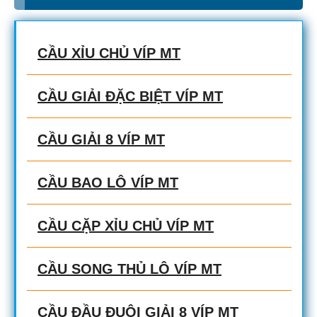
CẦU XỈU CHỦ VÍP MT
CẦU GIẢI ĐẶC BIỆT VÍP MT
CẦU GIẢI 8 VÍP MT
CẦU BAO LÔ VÍP MT
CẦU CẶP XỈU CHỦ VÍP MT
CẦU SONG THỦ LÔ VÍP MT
CẦU ĐẦU ĐUÔI GIẢI 8 VÍP MT