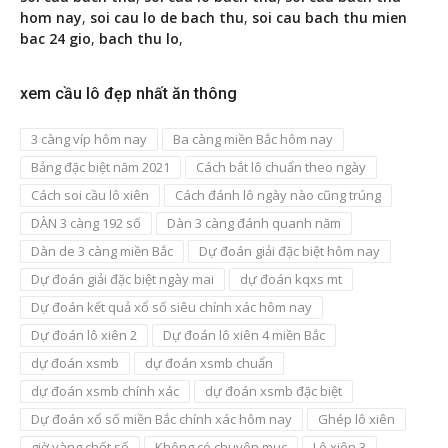
hom nay
,
soi cau lo de bach thu
,
soi cau bach thu mien
bac 24 gio
,
bach thu lo
,
xem cầu lô đẹp nhất ăn thông
3 càng víp hôm nay
Ba càng miền Bắc hôm nay
Bảng đặc biệt năm 2021
Cách bắt lô chuẩn theo ngày
Cách soi cầu lô xiên
Cách đánh lô ngày nào cũng trúng
DÀN 3 càng 192 số
Dàn 3 càng đánh quanh năm
Dàn de 3 càng miền Bắc
Dự đoán giải đặc biệt hôm nay
Dự đoán giải đặc biệt ngày mai
dự đoán kqxs mt
Dự đoán kết quả xổ số siêu chính xác hôm nay
Dự đoán lô xiên 2
Dự đoán lô xiên 4 miền Bắc
dự đoán xsmb
dự đoán xsmb chuẩn
dự đoán xsmb chính xác
dự đoán xsmb đặc biệt
Dự đoán xổ số miền Bắc chính xác hôm nay
Ghép lô xiên
giờ vàng chốt số
Không có chuyên mục
Lô xiên 3