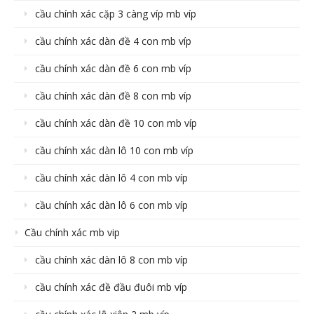
cầu chính xác cặp 3 càng víp mb víp
cầu chính xác dàn đề 4 con mb víp
cầu chính xác dàn đề 6 con mb víp
cầu chính xác dàn đề 8 con mb víp
cầu chính xác dàn đề 10 con mb víp
cầu chính xác dàn lô 10 con mb víp
cầu chính xác dàn lô 4 con mb víp
cầu chính xác dàn lô 6 con mb víp
Cầu chính xác mb vip
cầu chính xác dàn lô 8 con mb víp
cầu chính xác đề đầu đuôi mb víp