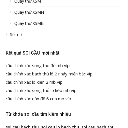
Quay thử XSMT
Quay thử XSMN
Quay thử XSMB
Sổ mơ
Kết quả SOI CẦU mới nhất
cầu chính xác song thủ đề mb víp
cầu chính xác bạch thủ lô 2 nháy miền bắc víp
cầu chính xác lô xiên 2 mb víp
cầu chính xác song thủ lô kép mb víp
cầu chính xác dàn đề 6 con mb víp
Từ khóa soi cầu tìm kiếm nhiều
soi cau bach thu
,
soi cau lo bach thu
,
soi cau bach thu