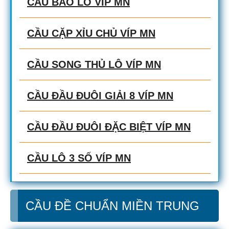
CẦU BAO LÔ VÍP MN
CẦU CẶP XỈU CHỦ VÍP MN
CẦU SONG THỦ LÔ VÍP MN
CẦU ĐẦU ĐUÔI GIẢI 8 VÍP MN
CẦU ĐẦU ĐUÔI ĐẶC BIỆT VÍP MN
CẦU LÔ 3 SỐ VÍP MN
CẦU ĐỀ CHUẨN MIỀN TRUNG