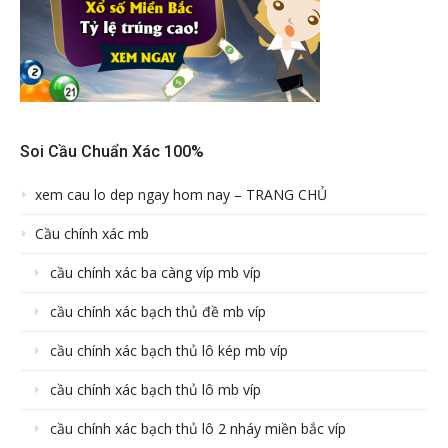
Soi Cầu Chuẩn Xác 100%
xem cau lo dep ngay hom nay – TRANG CHỦ
Cầu chính xác mb
cầu chính xác ba càng víp mb víp
cầu chính xác bạch thủ đề mb víp
cầu chính xác bạch thủ lô kép mb víp
cầu chính xác bạch thủ lô mb víp
cầu chính xác bạch thủ lô 2 nháy miền bắc víp