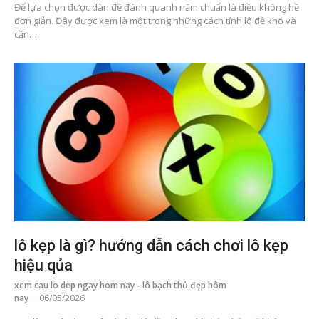
Để lựa chọn được dàn đề đánh quanh năm chuẩn là điều không hề
đơn giản. Đây được xem là một trong những cách tính lô đề khó và
cần…
lô kẹp là gì? hướng dẫn cách chơi lô kẹp
hiệu qủa
xem cau lo dep ngay hom nay - lô bạch thủ đẹp hôm
nay
06/05/2026