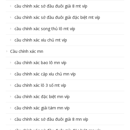
cầu chính xác sớ đầu đuôi giải 8 mt víp
cầu chính xác sớ đầu đuôi giải đặc biệt mt víp
cầu chính xác song thủ lô mt víp
cầu chính xác xíu chủ mt víp
Cầu chính xác mn
cầu chính xác bao lô mn víp
cầu chính xác cặp xíu chủ mn víp
cầu chính xác lô 3 số mt víp
cầu chính xác đặc biệt mn víp
cầu chính xác giải tám mn víp
cầu chính xác sớ đầu đuôi giải 8 mn víp