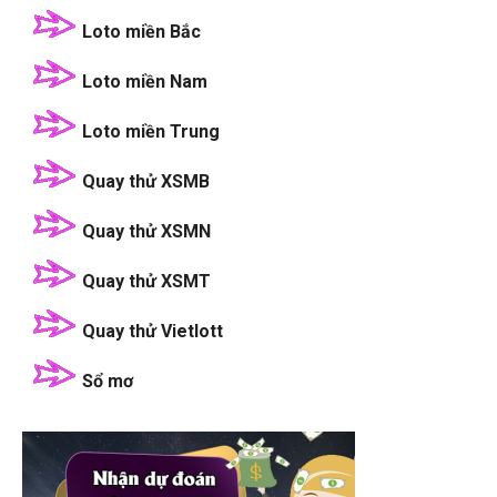
Loto miền Bắc
Loto miền Nam
Loto miền Trung
Quay thử XSMB
Quay thử XSMN
Quay thử XSMT
Quay thử Vietlott
Sổ mơ