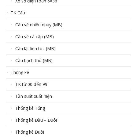
Xổ số điện toán 6×36
TK Cầu
Cầu về nhiều nháy (MB)
Cầu về cả cặp (MB)
Cầu lật liên tục (MB)
Cầu bạch thủ (MB)
Thống kê
TK từ 00 đến 99
Tần suất xuất hiện
Thống kê Tổng
Thống kê Đầu – Đuôi
Thống kê Đuôi