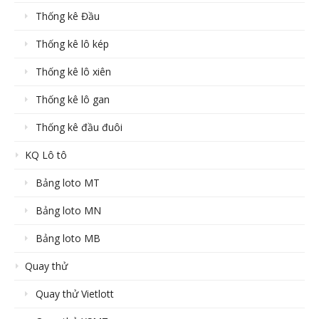
Thống kê Đầu
Thống kê lô kép
Thống kê lô xiên
Thống kê lô gan
Thống kê đầu đuôi
KQ Lô tô
Bảng loto MT
Bảng loto MN
Bảng loto MB
Quay thử
Quay thử Vietlott