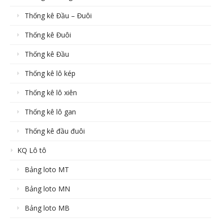
Thống kê Đầu – Đuôi
Thống kê Đuôi
Thống kê Đầu
Thống kê lô kép
Thống kê lô xiên
Thống kê lô gan
Thống kê đầu đuôi
KQ Lô tô
Bảng loto MT
Bảng loto MN
Bảng loto MB