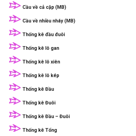
Cầu về cả cặp (MB)
Cầu về nhiều nháy (MB)
Thống kê đầu đuôi
Thống kê lô gan
Thống kê lô xiên
Thống kê lô kép
Thống kê Đầu
Thống kê Đuôi
Thống kê Đầu – Đuôi
Thống kê Tổng