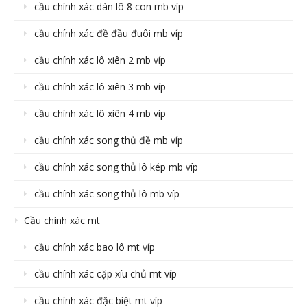
cầu chính xác dàn lô 8 con mb víp
cầu chính xác đề đầu đuôi mb víp
cầu chính xác lô xiên 2 mb víp
cầu chính xác lô xiên 3 mb víp
cầu chính xác lô xiên 4 mb víp
cầu chính xác song thủ đề mb víp
cầu chính xác song thủ lô kép mb víp
cầu chính xác song thủ lô mb víp
Cầu chính xác mt
cầu chính xác bao lô mt víp
cầu chính xác cặp xíu chủ mt víp
cầu chính xác đặc biệt mt víp