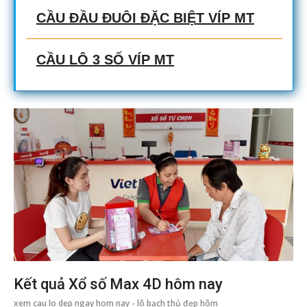
CẦU ĐẦU ĐUÔI ĐẶC BIỆT VÍP MT
CẦU LÔ 3 SỐ VÍP MT
Kết quả Xổ số Max 4D hôm nay
xem cau lo dep ngay hom nay - lô bạch thủ đẹp hôm