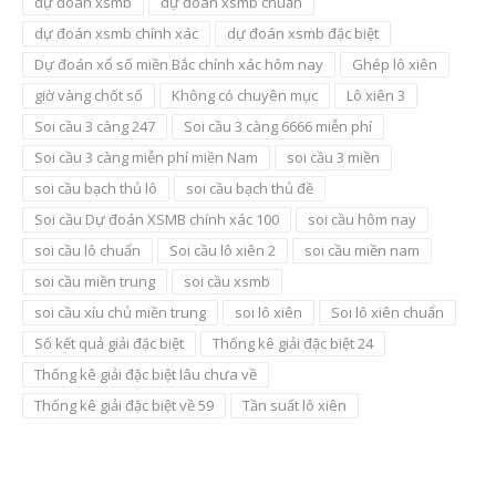
dự đoán xsmb
dự đoán xsmb chuẩn
dự đoán xsmb chính xác
dự đoán xsmb đặc biệt
Dự đoán xổ số miền Bắc chính xác hôm nay
Ghép lô xiên
giờ vàng chốt số
Không có chuyên mục
Lô xiên 3
Soi cầu 3 càng 247
Soi cầu 3 càng 6666 miễn phí
Soi cầu 3 càng miễn phí miền Nam
soi cầu 3 miền
soi cầu bạch thủ lô
soi cầu bạch thủ đề
Soi cầu Dự đoán XSMB chính xác 100
soi cầu hôm nay
soi cầu lô chuẩn
Soi cầu lô xiên 2
soi cầu miền nam
soi cầu miền trung
soi cầu xsmb
soi cầu xíu chủ miền trung
soi lô xiên
Soi lô xiên chuẩn
Số kết quả giải đặc biệt
Thống kê giải đặc biệt 24
Thống kê giải đặc biệt lâu chưa về
Thống kê giải đặc biệt về 59
Tần suất lô xiên