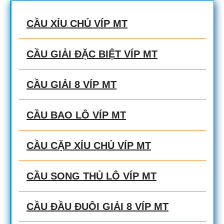
CẦU XỈU CHỦ VÍP MT
CẦU GIẢI ĐẶC BIỆT VÍP MT
CẦU GIẢI 8 VÍP MT
CẦU BAO LÔ VÍP MT
CẦU CẶP XỈU CHỦ VÍP MT
CẦU SONG THỦ LÔ VÍP MT
CẦU ĐẦU ĐUÔI GIẢI 8 VÍP MT