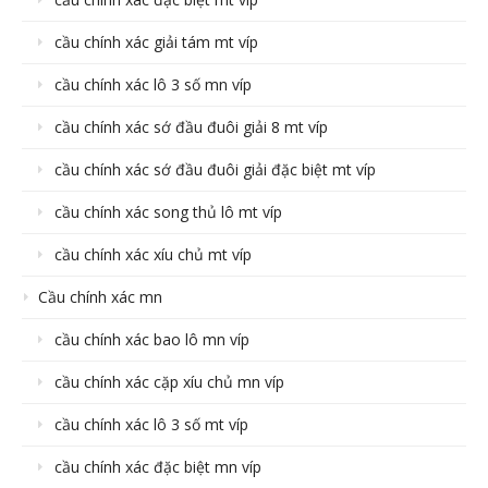
cầu chính xác giải tám mt víp
cầu chính xác lô 3 số mn víp
cầu chính xác sớ đầu đuôi giải 8 mt víp
cầu chính xác sớ đầu đuôi giải đặc biệt mt víp
cầu chính xác song thủ lô mt víp
cầu chính xác xíu chủ mt víp
Cầu chính xác mn
cầu chính xác bao lô mn víp
cầu chính xác cặp xíu chủ mn víp
cầu chính xác lô 3 số mt víp
cầu chính xác đặc biệt mn víp