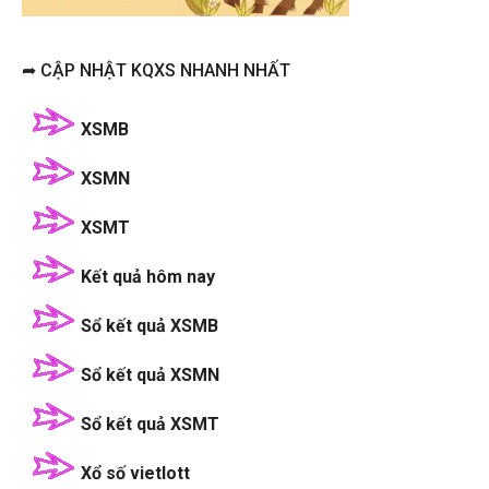
➦ CẬP NHẬT KQXS NHANH NHẤT
XSMB
XSMN
XSMT
Kết quả hôm nay
Sổ kết quả XSMB
Sổ kết quả XSMN
Sổ kết quả XSMT
Xổ số vietlott