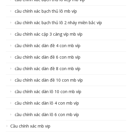
cầu chính xác bạch thủ lô mb víp
cầu chính xác bạch thủ lô 2 nháy miền bắc víp
cầu chính xác cặp 3 càng víp mb víp
cầu chính xác dàn đề 4 con mb víp
cầu chính xác dàn đề 6 con mb víp
cầu chính xác dàn đề 8 con mb víp
cầu chính xác dàn đề 10 con mb víp
cầu chính xác dàn lô 10 con mb víp
cầu chính xác dàn lô 4 con mb víp
cầu chính xác dàn lô 6 con mb víp
Cầu chính xác mb vip