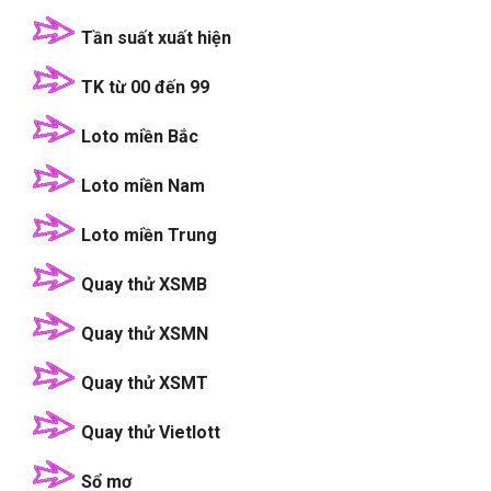
Tần suất xuất hiện
TK từ 00 đến 99
Loto miền Bắc
Loto miền Nam
Loto miền Trung
Quay thử XSMB
Quay thử XSMN
Quay thử XSMT
Quay thử Vietlott
Sổ mơ