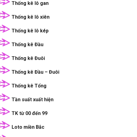
Thống kê lô gan
Thống kê lô xiên
Thống kê lô kép
Thống kê Đầu
Thống kê Đuôi
Thống kê Đầu – Đuôi
Thống kê Tổng
Tần suất xuất hiện
TK từ 00 đến 99
Loto miền Bắc