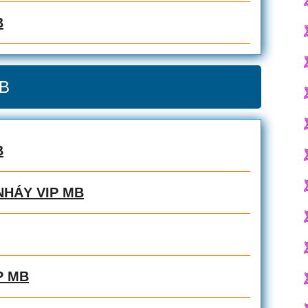
B
B
B
NHÁY VIP MB
P MB