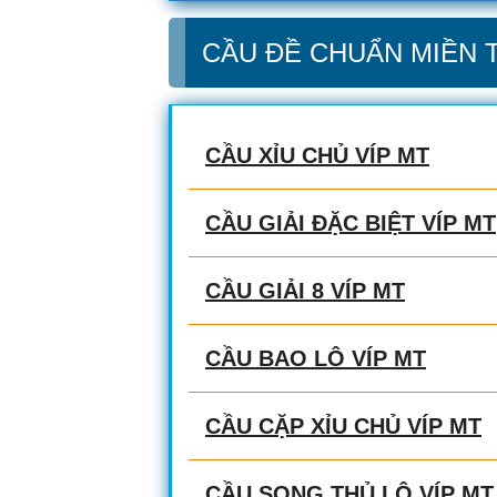
CẦU ĐỀ CHUẨN MIỀN
CẦU XỈU CHỦ VÍP MT
CẦU GIẢI ĐẶC BIỆT VÍP MT
CẦU GIẢI 8 VÍP MT
CẦU BAO LÔ VÍP MT
CẦU CẶP XỈU CHỦ VÍP MT
CẦU SONG THỦ LÔ VÍP MT