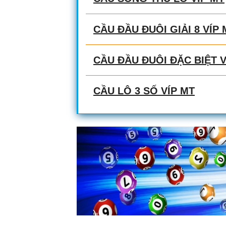
CẦU ĐẦU ĐUÔI GIẢI 8 VÍP 
CẦU ĐẦU ĐUÔI ĐẶC BIỆT V
CẦU LÔ 3 SỐ VÍP MT