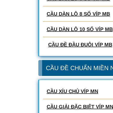
CẦU DÀN LÔ 8 SỐ VÍP MB
CẦU DÀN LÔ 10 SỐ VÍP MB
CẦU ĐỀ ĐẦU ĐUÔI VÍP MB
CẦU ĐỀ CHUẨN MIỀN 
CẦU XỈU CHỦ VÍP MN
CẦU GIẢI ĐẶC BIỆT VÍP M