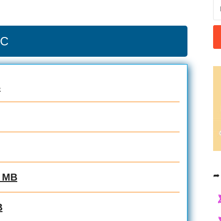
ÁC
B
➦
P MB
B