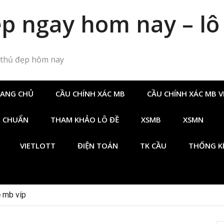
ep ngay hom nay – lô
 thủ đẹp hôm nay
RANG CHỦ
CẦU CHÍNH XÁC MB
CẦU CHÍNH XÁC MB V
U CHUẨN
THAM KHẢO LÔ ĐỀ
XSMB
XSMN
VIETLOTT
ĐIỆN TOÁN
TK CẦU
THỐNG K
ề mb víp