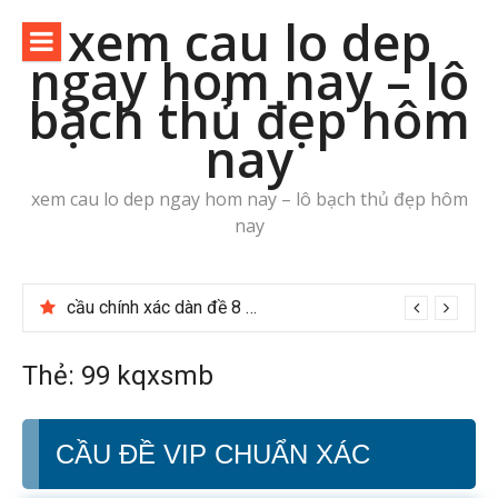
Skip
xem cau lo dep
to
ngay hom nay – lô
content
bạch thủ đẹp hôm
nay
xem cau lo dep ngay hom nay – lô bạch thủ đẹp hôm
nay
cầu chính xác lô xiên 3 mb víp
Thẻ:
99 kqxsmb
CẦU ĐỀ VIP CHUẨN XÁC