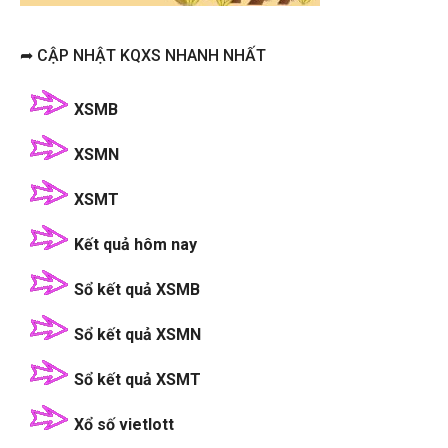
➦ CẬP NHẬT KQXS NHANH NHẤT
XSMB
XSMN
XSMT
Kết quả hôm nay
Sổ kết quả XSMB
Sổ kết quả XSMN
Sổ kết quả XSMT
Xổ số vietlott