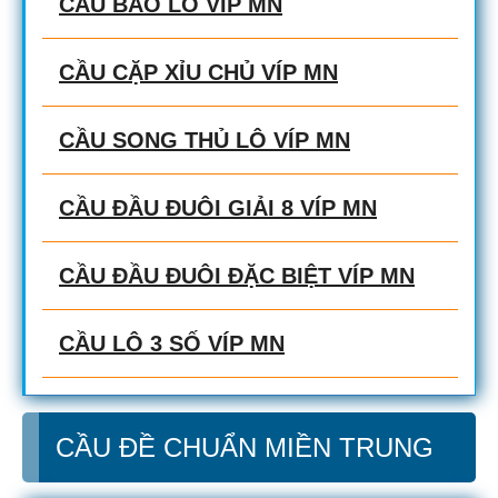
CẦU BAO LÔ VÍP MN
CẦU CẶP XỈU CHỦ VÍP MN
CẦU SONG THỦ LÔ VÍP MN
CẦU ĐẦU ĐUÔI GIẢI 8 VÍP MN
CẦU ĐẦU ĐUÔI ĐẶC BIỆT VÍP MN
CẦU LÔ 3 SỐ VÍP MN
CẦU ĐỀ CHUẨN MIỀN TRUNG