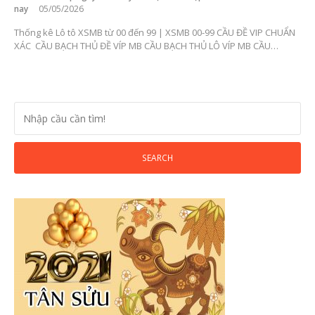
nay
05/05/2026
Thống kê Lô tô XSMB từ 00 đến 99 | XSMB 00-99 CẦU ĐỀ VIP CHUẨN
XÁC CẦU BẠCH THỦ ĐỀ VÍP MB CẦU BẠCH THỦ LÔ VÍP MB CẦU…
SEARCH