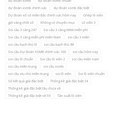
dự đoán xsmb
dự đoán xsmb chuẩn
dự đoán xsmb chính xác
dự đoán xsmb đặc biệt
Dự đoán xổ số miền Bắc chính xác hôm nay
Ghép lô xiên
giờ vàng chốt số
Không có chuyên mục
Lô xiên 3
Soi cầu 3 càng 247
Soi cầu 3 càng 6666 miễn phí
Soi cầu 3 càng miễn phí miền Nam
soi cầu 3 miền
soi cầu bạch thủ lô
soi cầu bạch thủ đề
Soi cầu Dự đoán XSMB chính xác 100
soi cầu hôm nay
soi cầu lô chuẩn
Soi cầu lô xiên 2
soi cầu miền nam
soi cầu miền trung
soi cầu xsmb
soi cầu xíu chủ miền trung
soi lô xiên
Soi lô xiên chuẩn
Số kết quả giải đặc biệt
Thống kê giải đặc biệt 24
Thống kê giải đặc biệt lâu chưa về
Thống kê giải đặc biệt về 59
Tần suất lô xiên