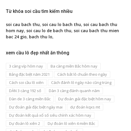
Từ khóa soi cầu tìm kiếm nhiều
soi cau bach thu
,
soi cau lo bach thu
,
soi cau bach thu
hom nay
,
soi cau lo de bach thu
,
soi cau bach thu mien
bac 24 gio
,
bach thu lo
,
xem cầu lô đẹp nhất ăn thông
3 càng víp hôm nay
Ba càng miền Bắc hôm nay
Bảng đặc biệt năm 2021
Cách bắt lô chuẩn theo ngày
Cách soi cầu lô xiên
Cách đánh lô ngày nào cũng trúng
DÀN 3 càng 192 số
Dàn 3 càng đánh quanh năm
Dàn de 3 càng miền Bắc
Dự đoán giải đặc biệt hôm nay
Dự đoán giải đặc biệt ngày mai
dự đoán kqxs mt
Dự đoán kết quả xổ số siêu chính xác hôm nay
Dự đoán lô xiên 2
Dự đoán lô xiên 4 miền Bắc