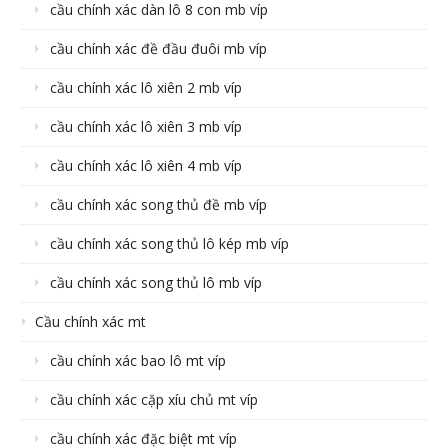
cầu chính xác dàn lô 8 con mb víp
cầu chính xác đề đầu đuôi mb víp
cầu chính xác lô xiên 2 mb víp
cầu chính xác lô xiên 3 mb víp
cầu chính xác lô xiên 4 mb víp
cầu chính xác song thủ đề mb víp
cầu chính xác song thủ lô kép mb víp
cầu chính xác song thủ lô mb víp
Cầu chính xác mt
cầu chính xác bao lô mt víp
cầu chính xác cặp xíu chủ mt víp
cầu chính xác đặc biệt mt víp