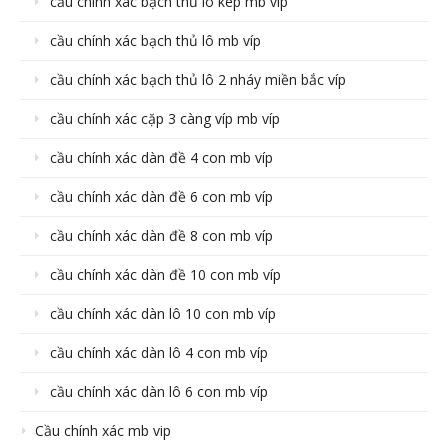
cầu chính xác bạch thủ lô kép mb víp
cầu chính xác bạch thủ lô mb víp
cầu chính xác bạch thủ lô 2 nháy miền bắc víp
cầu chính xác cặp 3 càng víp mb víp
cầu chính xác dàn đề 4 con mb víp
cầu chính xác dàn đề 6 con mb víp
cầu chính xác dàn đề 8 con mb víp
cầu chính xác dàn đề 10 con mb víp
cầu chính xác dàn lô 10 con mb víp
cầu chính xác dàn lô 4 con mb víp
cầu chính xác dàn lô 6 con mb víp
Cầu chính xác mb vip