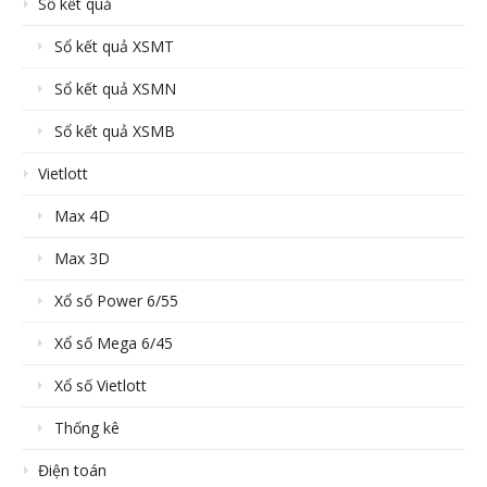
Sổ kết quả
Sổ kết quả XSMT
Sổ kết quả XSMN
Sổ kết quả XSMB
Vietlott
Max 4D
Max 3D
Xổ số Power 6/55
Xổ số Mega 6/45
Xổ số Vietlott
Thống kê
Điện toán