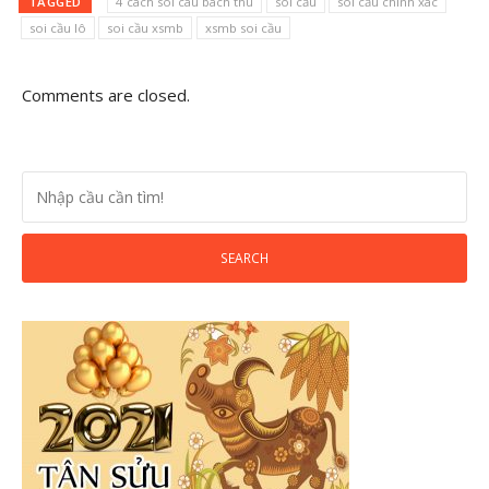
TAGGED
4 cách soi cau bach thu
soi cầu
soi cầu chính xác
soi cầu lô
soi cầu xsmb
xsmb soi cầu
Comments are closed.
SEARCH