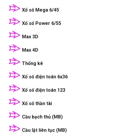
Xổ số Mega 6/45
Xổ số Power 6/55
Max 3D
Max 4D
Thống kê
Xổ số điện toán 6x36
Xổ số điện toán 123
Xổ số thần tài
Cầu bạch thủ (MB)
Cầu lật liên tục (MB)