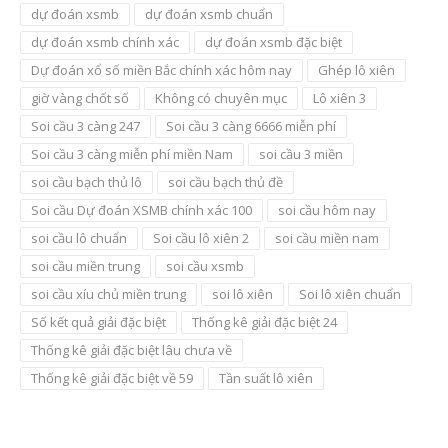
dự đoán xsmb
dự đoán xsmb chuẩn
dự đoán xsmb chính xác
dự đoán xsmb đặc biệt
Dự đoán xổ số miền Bắc chính xác hôm nay
Ghép lô xiên
giờ vàng chốt số
Không có chuyên mục
Lô xiên 3
Soi cầu 3 càng 247
Soi cầu 3 càng 6666 miễn phí
Soi cầu 3 càng miễn phí miền Nam
soi cầu 3 miền
soi cầu bạch thủ lô
soi cầu bạch thủ đề
Soi cầu Dự đoán XSMB chính xác 100
soi cầu hôm nay
soi cầu lô chuẩn
Soi cầu lô xiên 2
soi cầu miền nam
soi cầu miền trung
soi cầu xsmb
soi cầu xíu chủ miền trung
soi lô xiên
Soi lô xiên chuẩn
Số kết quả giải đặc biệt
Thống kê giải đặc biệt 24
Thống kê giải đặc biệt lâu chưa về
Thống kê giải đặc biệt về 59
Tần suất lô xiên