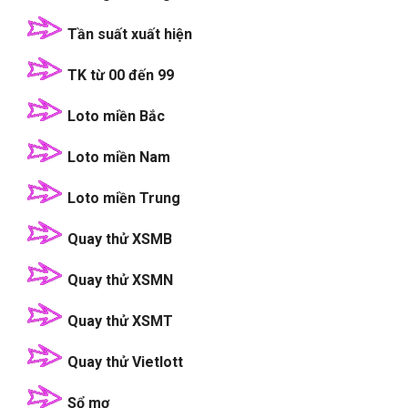
Tần suất xuất hiện
TK từ 00 đến 99
Loto miền Bắc
Loto miền Nam
Loto miền Trung
Quay thử XSMB
Quay thử XSMN
Quay thử XSMT
Quay thử Vietlott
Sổ mơ