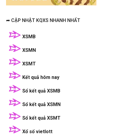
➦ CẬP NHẬT KQXS NHANH NHẤT
XSMB
XSMN
XSMT
Kết quả hôm nay
Sổ kết quả XSMB
Sổ kết quả XSMN
Sổ kết quả XSMT
Xổ số vietlott