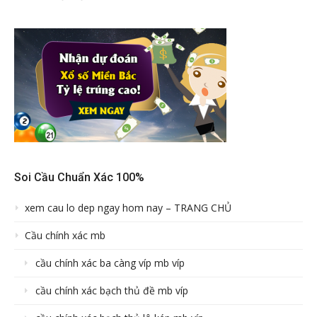
Soi Cầu Chuẩn Xác 100%
xem cau lo dep ngay hom nay – TRANG CHỦ
Cầu chính xác mb
cầu chính xác ba càng víp mb víp
cầu chính xác bạch thủ đề mb víp