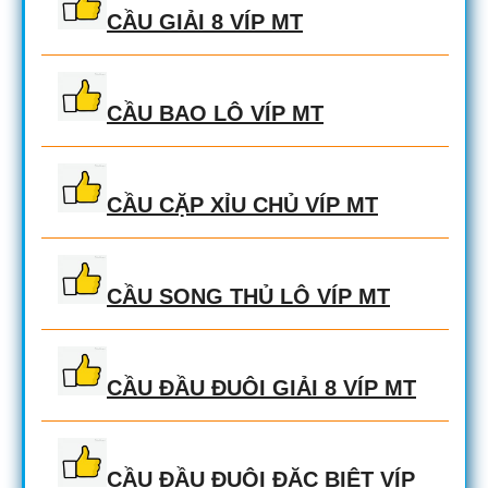
CẦU GIẢI 8 VÍP MT
CẦU BAO LÔ VÍP MT
CẦU CẶP XỈU CHỦ VÍP MT
CẦU SONG THỦ LÔ VÍP MT
CẦU ĐẦU ĐUÔI GIẢI 8 VÍP MT
CẦU ĐẦU ĐUÔI ĐẶC BIỆT VÍP